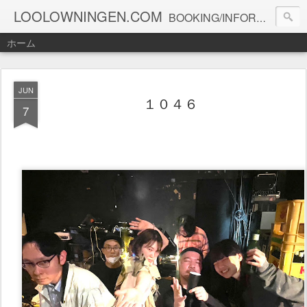
LOOLOWNINGEN.COM
BOOKING/INFORMATION info@loolowningen.com
ホーム
JUN
１０４６
7