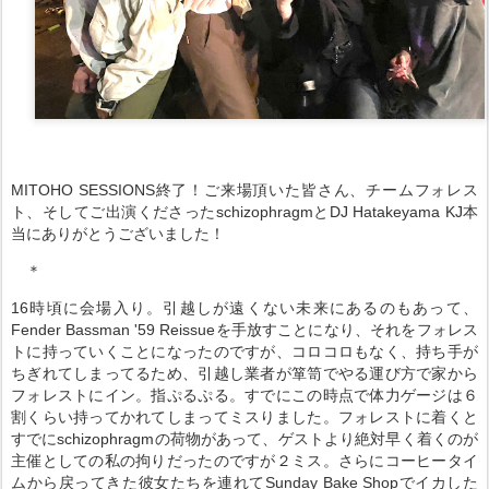
MITOHO SESSIONS終了！ご来場頂いた皆さん、チームフォレス
ト、そしてご出演くださったschizophragmとDJ Hatakeyama KJ本
当にありがとうございました！
＊
16時頃に会場入り。引越しが遠くない未来にあるのもあって、
Fender Bassman '59 Reissueを手放すことになり、それをフォレス
トに持っていくことになったのですが、コロコロもなく、持ち手が
ちぎれてしまってるため、引越し業者が箪笥でやる運び方で家から
フォレストにイン。指ぷるぷる。すでにこの時点で体力ゲージは６
割くらい持ってかれてしまってミスりました。
フォレストに着くと
すでにschizophragmの荷物があって、ゲストより絶対早く着くのが
主催としての私の拘りだったのですが２ミス。さらに
コーヒータイ
ムから戻ってきた彼女たちを連れてSunday Bake Shopでイカした