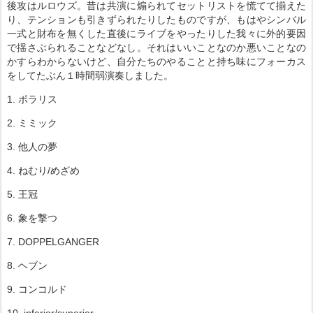
後攻はルロウズ。昔は共演に煽られてセットリストを慌てて揃えた
り、テンションも引きずられたりしたものですが、もはやシンバル
一式と財布を無くした直後にライブをやったりした我々に外的要因
で揺さぶられることなどなし。それはいいことなのか悪いことなの
かすらわからないけど、自分たちのやることと持ち味にフォーカス
をしてたぶん１時間弱演奏しました。
1. ポラリス
2. ミミック
3. 他人の夢
4. ねむり/めざめ
5. 王冠
6. 象を撃つ
7. DOPPELGANGER
8. ヘブン
9. コンコルド