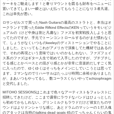
ケーキをご馳走します！と奢りマウントを図るも財布をべニューに
置いてきてしまい一瞬とはいえ払ってもらうことになり３者凡退。
これは幸先が悪い。
ロサンゼルスで買ったNash Guitarsの最高のストラトと、本当はオ
ークランドで買ったEddie Rifkind EffectsのKENっていうキモいビジ
ュアルの（けど中身は割と凡庸な）ファズを初実戦投入しようと思
ってたのですが、手元でトーンコントロールするのがまだ慣れなく
て、しょうがなくいつものkeeleyのディストーションでやることに
しました。といってもこれがアメリカで演奏してた機材ではあるの
で、それの再現という意味ではいいのかもしれない。ファズフェイ
ス系のファズはギター人生で初めて入手したのですが、ブチブチし
てる感じとかベースとの混ざり感とかが非常に音楽的だしすごく気
に入ったので、ゆくゆくはそっちをメインにしていこうとは思って
ます。２マンなのでリハーサルはたっぷり時間に余裕がありました
が、まあいつもやってるし、数コーラスくらいやってschizophragm
と交代しました。
MITOHO SESSIONSはこれまで色々なアーティストをフォレストに
招聘してきたけど、ここまで露骨にラウドなバンドはひょっとした
ら初めてかもしれない。グリンミルクもラウドだけど彼女たちのサ
ウンドはよりドンシャリな感じ、あとドラムのマッシーの１打入魂
のアタックは当時のtalking dead goats 45のてっちゃんくらいの鬼