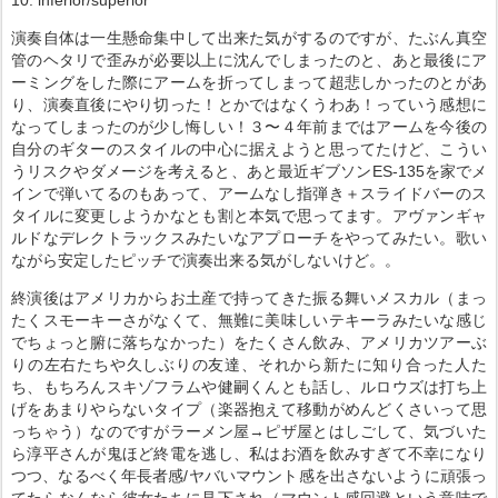
10. inferior/superior
演奏自体は一生懸命集中して出来た気がするのですが、たぶん真空
管のヘタリで歪みが必要以上に沈んでしまったのと、あと最後にア
ーミングをした際にアームを折ってしまって超悲しかったのとがあ
り、演奏直後にやり切った！とかではなくうわあ！っていう感想に
なってしまったのが少し悔しい！３〜４年前まではアームを今後の
自分のギターのスタイルの中心に据えようと思ってたけど、こうい
うリスクやダメージを考えると、あと最近ギブソンES-135を家でメ
インで弾いてるのもあって、アームなし指弾き＋スライドバーのス
タイルに変更しようかなとも割と本気で思ってます。アヴァンギャ
ルドなデレクトラックスみたいなアプローチをやってみたい。歌い
ながら安定したピッチで演奏出来る気がしないけど。。
終演後はアメリカからお土産で持ってきた振る舞いメスカル（まっ
たくスモーキーさがなくて、無難に美味しいテキーラみたいな感じ
でちょっと腑に落ちなかった）をたくさん飲み、アメリカツアーぶ
りの左右たちや久しぶりの友達、それから新たに知り合った人た
ち、もちろんスキゾフラムや健嗣くんとも話し、ルロウズは打ち上
げをあまりやらないタイプ（楽器抱えて移動がめんどくさいって思
っちゃう）なのですがラーメン屋→ピザ屋とはしごして、気づいた
ら淳平さんが鬼ほど終電を逃し、私はお酒を飲みすぎて不幸になり
つつ、なるべく年長者感/ヤバいマウント感を出さないように頑張っ