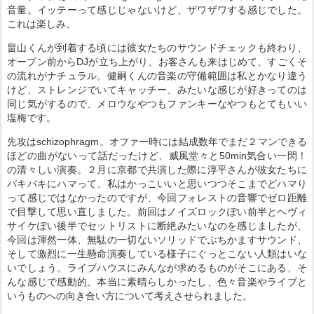
音量。イッテーって感じじゃないけど、ザワザワする感じでした。
これは楽しみ。
畠山くんが到着する頃には彼女たちのサウンドチェックも終わり、
オープン前からDJが立ち上がり、お客さんも来はじめて、すごくそ
の流れがナチュラル。健嗣くんの音楽の守備範囲は私とかなり違う
けど、ストレンジでいてキャッチー、みたいな感じが好きってのは
同じ気がするので、メロウなやつもファンキーなやつもとてもいい
塩梅です。
先攻はschizophragm。オファー時には結成数年でまだ２マンできる
ほどの曲がないって話だったけど、威風堂々と50min気合い一閃！
の清々しい演奏。２月に京都で共演した際に淳平さんが彼女たちに
バキバキにハマって、私はかっこいいと思いつつそこまでどハマり
って感じではなかったのですが、今回フォレストの音響でゼロ距離
で目撃して思い直しました。前回はノイズロックぽい前半とヘヴィ
サイケぽい後半でセットリストに断絶みたいなのを感じましたが、
今回は渾然一体、無駄の一切ないソリッドでぶちかますサウンド、
そして激烈に一生懸命演奏している様子にぐっとこない人類はいな
いでしょう。ライブハウスにみんなが求めるものがそこにある、そ
んな感じで感動的。本当に素晴らしかったし、色々音楽やライブと
いうものへの向き合い方について考えさせられました。