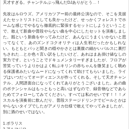
天才すぎる。チャンテルぶっ飛んだDJありがとう…！
先攻はルロウズ。アメリカツアー前の最終公演なので、そこを見据
えたセットリストにしても良かったけど、せっかくフォレストでホ
ームな感じでやるなら徹底的に緊張するセットにしようということ
で、敢えて新曲や普段やらない曲を中心にしたセットを演奏しまし
た。囮という新曲をやってみたけど、あんなにうまくいかないと思
ってなくて、あのズンドコクオリティは人生初だったかもしれな
い。もともとパッと聞きの穏やかさとは裏腹の細かいパルスに裏打
ちされた…とか色々言い訳をしたいけど、あれはまあ掛け値なしの
実力です。ということでドキュメンタリーすぎましたが、フロアが
苦笑っていうよりかはよく転ぶキリンの赤ちゃんを微笑ましく眺め
る保護者みたいなムードになってくれて助けてもらいました。ライ
ブはいつだってオーディエンスが作ってくれる。そして天才チャン
テル、人間譜面台になってくれてありがとうございました。あの曲
のポテンシャルはもっともっと高いはずなので、録音物などであら
ためてフォローしてみてください。すべては私のせいです！！！メ
スカルを演奏前に飲んだり、普段ステージドリンクでビールとかは
やらないタイプでしたがアメリカ仕様で敢えてやってみましたが、
別に酒のせいではない。
1.ポラリス