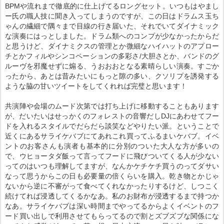
BPMや流れまで徹底的に仕上げてるロングセット。いつもはやまし
ー氏の職人技に聞き入ってしまうのですが、この日はドラムス玉ち
ゃんの繊細で隅々まで目線の行き届いた、それでいてダイナミック
な演奏にはっとしました。ドラム類へのコンプが少なかったからだ
と思うけど、ダイナミクスの管理とか微細なハイハットのアプロー
チとかフィルやシンコペーションの多彩さ/大胆さとか、バンドのグ
ルーヴを邪魔せずに煽る、うおおおとなる素晴らしい演奏。すごか
ったから、あとは昔みたいにもっと隙の多い、クソリプを誘発する
ような脇の甘いツイートをしてくれれば完璧と思います！
共演陣や会場のムード次第では打ち上げに移動することもあります
が、だいたいはせっかくのフォレストの音響だしDJにあわせてフー
ドを入れるスタイルでだらだら談笑などやりたい派。ということで
近くにあるサライケバブにてあれこれ買ってふるまいケバブ。イベ
ントのお客さんも演者も基本的に分別のついた大人な方が多いの
で、ウヒョータダ飯って言ってフードに飛びついてくる人が少ない
ってのはいつも理解してますが、なんかケチケチ買うのってダサい
なって思うからこの日も必要量の倍くらいを購入。乾き物とかじゃ
ないから逆に不審がって食べてくれなかったりするけど、しつこく
続けてれば浸透してくるかなあ。私のお財布が浸透するまで持つか
なあ。サライケバブは深い時間までやってるからよくイベントのフ
ード買い出しで利用させてもらってるので割とズブズブな関係にな