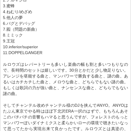
2.アルマジロ
3.蜜蜂
4.ねむり/めざめ
5.他人の夢
6.バグとデバッグ
7.囮（問題の新曲）
8.ミミック
9.王冠
10.inferior/superior
11.DOPPELGANGER
ルロウズはレパートリーも多いし楽曲の幅も割と多いつもりなの
で、長時間のセットは嬉しいです。30分とかだと少し物足りない。
アレンジを堪能する曲と、マンパワーで勝負する曲と、謎の曲。あ
るいはカチカチした曲と、メロウな曲と、どちらでもない謎の曲。
もしくは歌詞の力が強い曲と、ナンセンスな曲と、どちらでもない
謎の曲。
そしてチャンテル改めチャンテル様のDJを挟んでANYO。ANYOは
たぶん東京でやる時はほぼ下北沢ERA一択のはずで、もちろんあそ
このバチバチの音響もハマると思うんですが、フォレストのもっと
マンパワーぽいダイナミクスと柔らかいローの環境で聴きたいなっ
て思ってたから実現出来て良かったです。ルロウズとは真逆の、