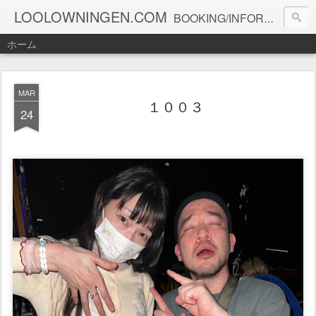
LOOLOWNINGEN.COM
BOOKING/INFORMATION info@loolowningen.com
ホーム
MAR
１００３
24