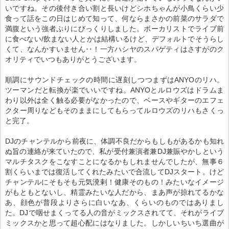
いですね。その後付き合い割と長いけどシホちゃんが小鳥くらい少
食って話をこの日はじめて知って、何ならまさかの前菜のサラダで
満腹という強者ぷりにびっくりしました。ボーカリストでライブ前
に食べない/飲まない人とかは結構いるけど、デフォルトでそうらし
くて、なんかすいません‥！一方ハシヤのスパゲティはさすがのク
オリティでいつもありがとうございます。
順調にサウンドチェックの時間に遅刻しつつまずはANYOのリハ。
ツーマンだと転換が楽でいいですね。ANYOとルロウズはドラムま
わり以外は全く触る必要がなかったので、ベースやギターのエフェ
クター周りなどもそのままにしてもらってルロウズのリハもさくっ
と完了。
DJのチャンテルから前夜に、体調不良だからもしもがあるかも知れ
ぬ旨の連絡が来ていたので、私が受付兼演者兼DJ兼賑やかしという
マルチタスクをこなすことになるかもしれませんでしたが、無事６
割くらいまでは復活してくれたみたいで合流してDJスタート。けど
チャンテルにそもそも元気溌剌！健康そのもの！みたいなイメージ
がもともとないし、精霊みたいな人だから、まあ声が掠れてるかな
あ、顔色が普段よりさらに白いなあ、くらいのものではありまし
た。DJで咽せまくってる人の音がミックスされてて、それがライブ
ミックスかと思って超心配にはなりました。しかしいちいち選曲が