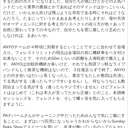
するためのホスト”になりました。自分たちが既にひとかどの人気バ
ンドだったり業界の重鎮とかであればそのマインドはかっこいいん
だけど、いかんせん吹けば飛ぶような存在である時にそれはどうな
んだろう。たまにっていうかまあまあ考えたりしますが、場や共演
やオーディエンスに対する考え方/リスペクトの在り方が色々あって
自然に変わってきての今なので、自分たちを変に腐したり乏めたり
しなければ、まあいいか。
ANYOチームが４時頃に到着するということでそこに合わせて会場
入り。フォレストリミットの弱点は会場目の前に機材車をベタ付け
出来ないことで、そのため50mくらいの距離を人海戦術で搬入しま
す。ANYOは比較的機材が多いけど、それでも所謂フッ軽なライブ
バンドらしく無茶な機材はないので、３往復足らずで終了。ANYO
との付き合いはだいぶ長くなったし、東京でもたしか数回は共演し
てる気がする（違ったらマジですいません）し、何ならうちにも数
回泊まってる気がする（違ったらマジですいません）けどフォレス
トははじめて（これは本人が言ってたから正確）とのこと。未踏峰
セッションズを、フォレストを、そして幡ヶ谷を気に入ってもらえ
ますように。
PAナパームさんがチューニング中だったためみんなで先にご飯にす
ることに。まずはいつ完売になっちゃうかわからないからSunday
Bake Shopでスイーツを買いに。友達が働いているのってなんかい