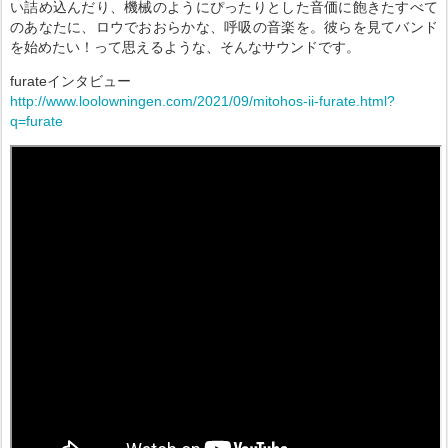
い詰め込んだり、機械のようにぴったりとした音価に飽きたすべて
のあなたに、ロウでおおらかな、呼吸の音楽を。彼らを見てバンド
を始めたい！って思えるような、そんなサウンドです。
furateインタビュー
http://www.loolowningen.com/2021/09/mitohos-ii-furate.html?
q=furate