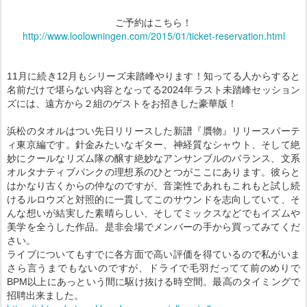
ご予約はこちら！
http://www.loolowningen.com/2015/01/ticket-reservation.html
11月に続き12月もシリーズ未踏峰やります！知ってる人からすると
名前だけで堪らない内容となってる2024年ラスト未踏峰セッション
ズには、遠方から２組のゲストをお招きした豪華版！
浜松のタオルはつい先日リリースした新譜『贋物』リリースパーテ
ィ東京編です。針金みたいなギター、神経質なシャウト、そして絶
妙にクールなリズム隊の醸す絶妙なアンサンブルのバランス、文系
オルタナティブパンクの理想系のひとつがここにあります。彼らと
はかなり古くからの仲なのですが、音楽性であれもこれもと試し続
けるルロウズと対照的に一貫してこのサウンドを志向していて、そ
んな想いが結実した素晴らしい、そしてミックスなどでもイズムや
美学を全うした作品。是非会場でメンバーの手から買ってみてくだ
さい。
ライブについてもすでに各方面で高い評価を得ているので私がいま
さら言うまでもないのですが、ドライで毛羽だってて前のめりで
BPM以上にあっという間に駆け抜ける時空間。最高のタイミングで
招聘出来ました。