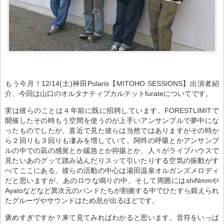
もう今月！12/14(土)神田Polaris【MITOHO SESSIONS】出演者紹
介、今回は山口のオルタナティブカルテットfurateについてです。
実は彼らのことは４年前に既に招聘しています。FORESTLIMITで
開催したその時もう空間を使うのが上手いアンサンブルで夢中にな
ったものでしたが、直近で見た彼らは当然ではありますがその時か
ら２回りも３回りも凄みを増していて、阿吽の呼吸とかアンサンブ
ルの中での凪の感覚とか緩急とか抑揚とか、人々がライブハウスで
見たいあのグッて踏み込んだりスッて引いたりする空気の振動がす
べてここにある。彼らの活動の中心は湯田温泉オルガンズメロディ
だと思いますが、あのロウな鳴りの中、そして周囲にはshiNmmや
Ayatoなどなど異次元のバンドたちが割拠する中でひたすら鍛えられ
たグルーヴやサウンドはため息が出るほどです。
褒めすぎですか？来て見てみればわかると思います。音符をいっぱ