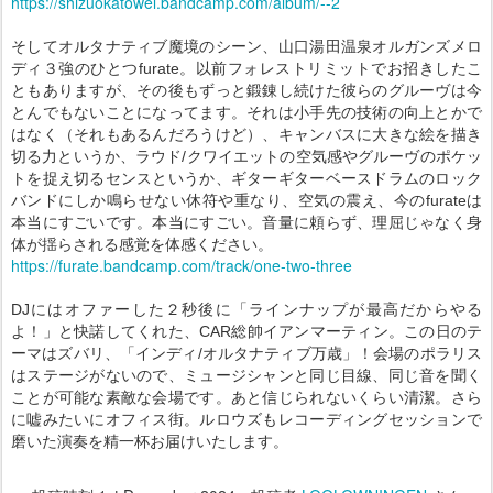
https://shizuokatowel.bandcamp.com/album/--2
そしてオルタナティブ魔境のシーン、山口湯田温泉オルガンズメロ
ディ３強のひとつfurate。以前フォレストリミットでお招きしたこ
ともありますが、その後もずっと鍛錬し続けた彼らのグルーヴは今
とんでもないことになってます。それは小手先の技術の向上とかで
はなく（それもあるんだろうけど）、キャンバスに大きな絵を描き
切る力というか、ラウド/クワイエットの空気感やグルーヴのポケッ
トを捉え切るセンスというか、ギターギターベースドラムのロック
バンドにしか鳴らせない休符や重なり、空気の震え、今のfurateは
本当にすごいです。本当にすごい。音量に頼らず、理屈じゃなく身
体が揺らされる感覚を体感ください。
https://furate.bandcamp.com/track/one-two-three
DJにはオファーした２秒後に「ラインナップが最高だからやる
よ！」と快諾してくれた、CAR総帥イアンマーティン。この日のテ
ーマはズバリ、「インディ/オルタナティブ万歳」！会場のポラリス
はステージがないので、ミュージシャンと同じ目線、同じ音を聞く
ことが可能な素敵な会場です。あと信じられないくらい清潔。さら
に嘘みたいにオフィス街。ルロウズもレコーディングセッションで
磨いた演奏を精一杯お届けいたします。