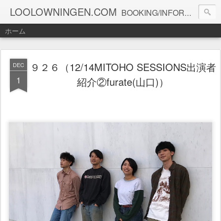
LOOLOWNINGEN.COM
BOOKING/INFORMATION info@loolowningen.com
ホーム
９２６（12/14MITOHO SESSIONS出演者
DEC
1
紹介②furate(山口)）