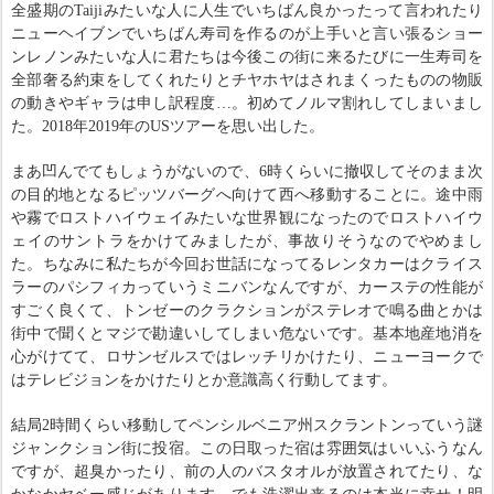
全盛期のTaijiみたいな人に人生でいちばん良かったって言われたり
ニューヘイブンでいちばん寿司を作るのが上手いと言い張るショー
ンレノンみたいな人に君たちは今後この街に来るたびに一生寿司を
全部奢る約束をしてくれたりとチヤホヤはされまくったものの物販
の動きやギャラは申し訳程度…。初めてノルマ割れしてしまいまし
た。2018年2019年のUSツアーを思い出した。
まあ凹んでてもしょうがないので、6時くらいに撤収してそのまま次
の目的地となるピッツバーグへ向けて西へ移動することに。途中雨
や霧でロストハイウェイみたいな世界観になったのでロストハイウ
ェイのサントラをかけてみましたが、事故りそうなのでやめまし
た。ちなみに私たちが今回お世話になってるレンタカーはクライス
ラーのパシフィカっていうミニバンなんですが、カーステの性能が
すごく良くて、トンゼーのクラクションがステレオで鳴る曲とかは
街中で聞くとマジで勘違いしてしまい危ないです。基本地産地消を
心がけてて、ロサンゼルスではレッチリかけたり、ニューヨークで
はテレビジョンをかけたりとか意識高く行動してます。
結局2時間くらい移動してペンシルベニア州スクラントンっていう謎
ジャンクション街に投宿。この日取った宿は雰囲気はいいふうなん
ですが、超臭かったり、前の人のバスタオルが放置されてたり、な