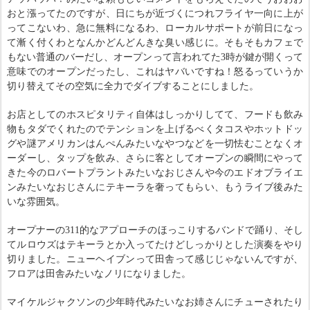
おと漲ってたのですが、日にちが近づくにつれフライヤ一向に上が
ってこないわ、急に無料になるわ、ローカルサポートが前日になっ
て漸く付くわとなんかどんどんきな臭い感じに。そもそもカフェで
もない普通のバーだし、オープンって言われてた3時が鍵が開くって
意味でのオープンだったし、これはヤバいですね！怒るっていうか
切り替えてその空気に全力でダイブすることにしました。
お店としてのホスピタリティ自体はしっかりしてて、フードも飲み
物もタダでくれたのでテンションを上げるべくタコスやホットドッ
グや謎アメリカンはんぺんみたいなやつなどを一切怯むことなくオ
ーダーし、タップを飲み、さらに客としてオープンの瞬間にやって
きた今のロバートプラントみたいなおじさんや今のエドオブライエ
ンみたいなおじさんにテキーラを奢ってもらい、もうライブ後みた
いな雰囲気。
オープナーの311的なアプローチのほっこりするバンドで踊り、そし
てルロウズはテキーラとか入ってたけどしっかりとした演奏をやり
切りました。ニューヘイブンって田舎って感じじゃないんですが、
フロアは田舎みたいなノリになりました。
マイケルジャクソンの少年時代みたいなお姉さんにチューされたり