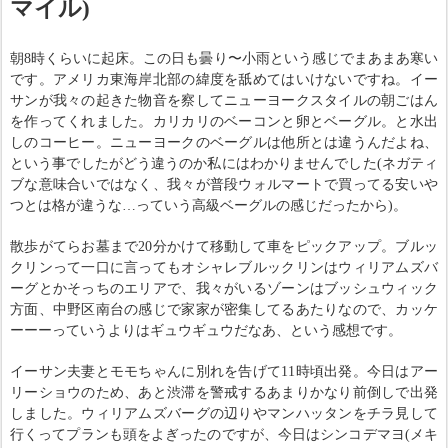
マイル)
朝8時くらいに起床。この日も曇り〜小雨という感じでまあまあ寒い
です。アメリカ東海岸北部の緯度を舐めてはいけないですね。イー
サンが我々の起きた物音を察してニューヨークスタイルの朝ごはん
を作ってくれました。カリカリのベーコンと卵とベーグル。と水出
しのコーヒー。ニューヨークのベーグルは他所とは違うんだよね、
という事でしたがどう違うのか私にはわかりませんでした(ネガティ
ブな意味合いではなく、我々が普段ウォルマートで買ってる安いや
つとは格が違うな…っていう高級ベーグルの感じだったから)。
散歩がてらお墓まで20分かけて移動して車をピックアップ。ブルッ
クリンって一口に言ってもオシャレブルックリンはウィリアムズバ
ーグとかそっちのエリアで、我々がいるゾーンはブッシュウィック
方面、中野区南台の感じで家家が密集してるあたりなので、カッケ
ーーーっていうよりはギュウギュウだなあ、という感想です。
イーサン夫妻とモモちゃんに別れを告げて11時頃出発。今日はアー
リーショウのため、あと渋滞を警戒するあまりかなり前倒しで出発
しました。ウィリアムズバーグの辺りやマンハッタンをチラ見して
行くってプランも頭をよぎったのですが、今日はシンコデマヨ(メキ