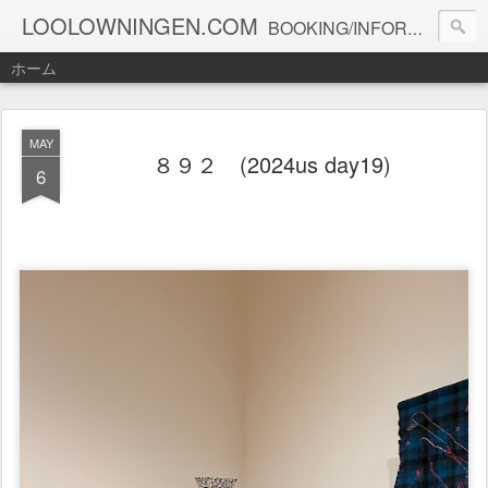
LOOLOWNINGEN.COM
BOOKING/INFORMATION info@loolowningen.com
ホーム
MAY
８９２ (2024us day19)
6