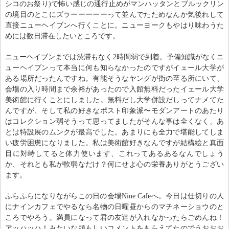
シコのお祭り)で怖い感じの通行止めがマンハッタンとブルックリン
の境目のとこにズラーーーーーって並んでたためなんか気後れして
直接ニューヘイブンへ行くことに。ニューヨークもやはり味わうた
めには数日滞在したいところです。
ニューヘイブンまでは渋滞もなく2時間弱で到着。予備知識がなくニ
ューヘイブンって本当に何も知らなかったのですがイェール大学が
ある場所だったんですね。有能そうなヤングが街の至る所にいて、
会場の入り時間まで余裕があったので入館無料だったイェール大学
美術館に行くことにしました。無料だし大学併設だしってナメてた
んですが、そして私の好きなポスト印象派〜モダンアートのあたり
はコレクション弱そうって思ってましたがそんな事は全くなく、あ
とは特設展のムンクが最高でした。あまりにも全力で堪能してしま
い疲労困憊になりました。私は美術館好きなんですが結構絵と真面
目に対峙してると体力使います、これってあるあるなんでしょう
か、それとも私が軟弱なだけ？何にせよ心の栄養ありがとうござい
ます。
ふらふらになりながらこの日の会場Nine Cafeへ。今日は仕切りの人
にナインカフェでやるなら名物の日曜昼からのマチネーショウのと
ころでやろう。満員になって君の友達が入れなかったらごめんね！
アッハッハ！みたいな頼もしいコメントをもらえてたのでうおおお