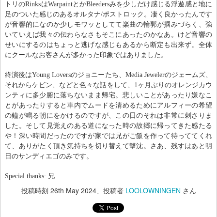
トリのRinksはWarpaintとかBleedersみを少しだけ感じる浮遊感と地に
足のついた感じのあるオルタナ/ポストロック。凄く良かったんです
が音響的になのか少しモワッとしてて楽曲の輪郭が掴みづらく、強
いていえば我々の伝わらなさもそこにあったのかなあ。けど音響の
せいにするのはちょっと逃げな感じもあるから断定も出来ず。全体
にクールなお客さんが多かった印象ではありました。
終演後はYoung Loversのジョニーたち、Media Jewelerのジェームズ、
それからケビン、などと色々な話をして、1ヶ月ぶりのオレンジカウ
ンティに多少腑に落ちないまま帰宅。悲しいことがあったり嫌なこ
とがあったりすると車内でムードを清めるためにアルフィーの希望
の鐘が鳴る朝にをかけるのですが、この日のそれは非常に刺さりま
した。そして見覚えのある道になった時の故郷に帰ってきた感たる
や！深い時間だったのですが家では兄がご飯を作って待っててくれ
て、ありがたく頂き気持ちを切り替えて撃沈。さあ、残すはあと明
日のサンディエゴのみです。
Special thanks: 兄
投稿時刻
26th May 2024
、投稿者
LOOLOWNINGEN
さん