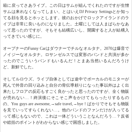
箱に戻ってさあライブ。この日はサムが組んでくれたのですが生憎
サムは来れなくなってしまい、とはいえDJ Privacy Settingsとか知っ
てる顔を見るとホッとします。彼のおかげでロックアイランドのラ
イブは非常に良いものになりました。土曜にしては人まばらかなあ
って思ったのですが、そもそも結構広いし、開園すると人が結構入
ってきていい感じに。
オープナーのFunny Carはダウナーでチルなオルタナ。2070は爆音で
ノイジーなオルタナ。ロサンゼルスでは変形のバンドと共演が多か
ったのでこういうバンドもいるんだ！とまあ当然いるんだろうけ
ど、新鮮でした。
そしてルロウズ。ライブ自体としては途中でボーカルのモニターが
死んで外音の回り込みと自分の骨伝導頼りになった事以外はよく出
来たしフロアの反応もすごく良かったと思ったのですが、全く物販
が売れない…！終演後にそこそこ声をかけてもらったりするもの
の、You guys are awesome,→safe travel,→bye！ばかりでそもそも物販
を見ていってすらくれない…。他のバンドのファンだけが入ってる
って感じもないので、これは一体どういうことなんだろう…？反省
や総括のポイントがわからない感じで困惑しました。