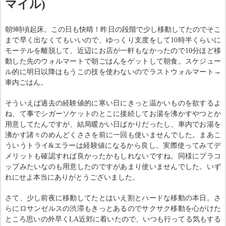
マイル)
朝9時頃起床。この日も快晴！昨日の段階で少し移動してたのでそこ
まで早く出なくてもいいので、ゆっくり支度をして10時半くらいに
モーテルを離脱して、近辺にお店が一軒もなかったので10分ほど移
動した先のウォルマートで朝ごはんをゲットして朝食。スケジュー
ル的に明日以降はもうこの技を使わないのでラストウォルマート→
車内ごはん。
そういえば過去の経験値的に寒い日にきっと温かいものを欲するよ
ね、て事でシガーソケットのとこに接続してお湯を沸かすやつとか
用意してたんですが、結局暖かい日ばかりだったし、車内でお湯を
沸かす諸々のめんどくささを前に一回も使いませんでした。まあこ
ういうトライ&エラーは経験値になるから良し。実際使ってみてデ
メリットも確認すれば良かったかもしれないですね。同様にプラコ
ップみたいなのも用意したのですがあまり使いませんでした。いず
れにせよ本当にありがとうございました。
さて、少し前夜に移動してたとはいえ割とハードな移動の本日。さ
らにロサンゼルスの渋滞もきっとあるのでサクサク移動を心がけた
ところ思いの外早くLA近郊に着いたので、いつも行ってる気もする