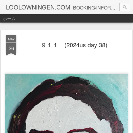
LOOLOWNINGEN.COM
BOOKING/INFORMATION info@loolowningen.com
ホーム
MAY
９１１ (2024us day 38)
26