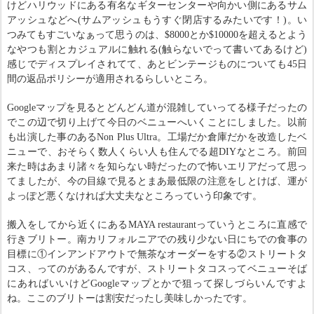
けどハリウッドにある有名なギターセンターや向かい側にあるサム
アッシュなどへ(サムアッシュもうすぐ閉店するみたいです！)。い
つみてもすごいなぁって思うのは、$8000とか$10000を超えるとよう
なやつも割とカジュアルに触れる(触らないでって書いてあるけど)
感じでディスプレイされてて、あとビンテージものについても45日
間の返品ポリシーが適用されるらしいところ。
Googleマップを見るとどんどん道が混雑していってる様子だったの
でこの辺で切り上げて今日のベニューへいくことにしました。以前
も出演した事のあるNon Plus Ultra。工場だか倉庫だかを改造したベ
ニューで、おそらく数人くらい人も住んでる超DIYなところ。前回
来た時はあまり諸々を知らない時だったので怖いエリアだって思っ
てましたが、今の目線で見るとまあ最低限の注意をしとけば、運が
よっぽど悪くなければ大丈夫なところっていう印象です。
搬入をしてから近くにあるMAYA restaurantっていうところに直感で
行きブリトー。南カリフォルニアでの残り少ない日にちでの食事の
目標に①インアンドアウトで無茶なオーダーをする②ストリートタ
コス、ってのがあるんですが、ストリートタコスってベニューそば
にあればいいけどGoogleマップとかで狙って探しづらいんですよ
ね。ここのブリトーは割安だったし美味しかったです。