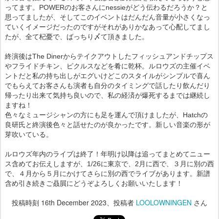
ってます。POWERのお客さんにnessieがどう伝わるだろうか？と
思ってましたが、そしてこのイベントはだんだん音量が小さくなっ
ていくイメージだったのですがそれがありかなあって心配してまし
たが、全て杞憂で、ばっちり〆て頂きました。
終演後はThe Dinerからテイクアウトしたフィッシュアンドチップス
やフライドチキン、ピクルスなどを肴に乾杯。ルロウズの主催イベ
ントだと私の持ち出しがエグいけどこのスタイルがシンプルで喜ん
でもらえてお客さんも演者も自分のタイミングで話したり飲んだり
帰ったり出来て気持ち良いので、私の経済が爆死するまでは継続し
ますね！
色々なミュージシャンの方にも足を運んで頂けましたが、Hatchの
良研氏と終演後色々と話せたのが良かったです。新しい音楽の形が
芽吹いている。
ルロウズ年内のライブは終了！年明け以降は追ってまとめてニュー
ス含めてお伝えしますが、1/26に東京で、2月に西で、３月に別の西
で、４月から５月にかけてさらに別の西でライブがあります。新譜
含め引き続きご贔屓にどうぞよろしくお願いいたします！
投稿時刻
16th December 2023
、投稿者
LOOLOWNINGEN
さん