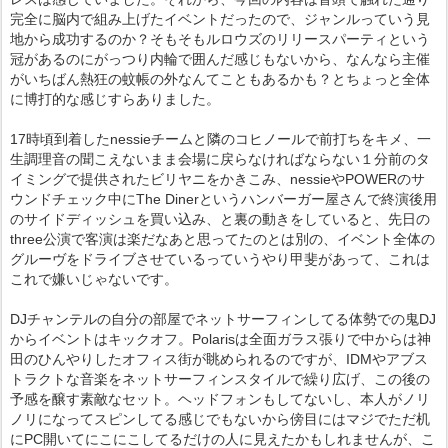
完全に脳内で組み上げたイベントだったので、ジャンルっていう見
地から成功するのか？そもそもルロウズのリリースパーティという
冠があるのにがっつり内輪で囲んだ感じもないから、なんなら主催
がいちばん熱狂の蚊帳の外なんてこともあるかも？とちょっと全体
に博打的な感じすらありました。
17時頃到着したnessieチームと隣のコヒノールで前打ちをキメ、一
生調理音の聞こえないまま会場に戻らなければならない１分前のタ
イミングで提供されたビリヤニをかきこみ、nessieやPOWERのサ
ウンドチェック中にThe Dinerというハンバーガー屋さんで終演後用
のサイドディッシュを買い込み、と裏の動きをしていると、先日の
three公演で客演は楽だなあと思ってたのとは別の、イベント全体の
グルーヴをドライブさせているっていうやり甲斐があって、これは
これで嫌いじゃないです。
DJチャンテルの自分の部屋でネットサーフィンしてる体勢での鬼DJ
からイベントはキックオフ。Polarisは全面ガラス張りで中からは神
田のひんやりしたオフィス街が眺められるのですが、IDMやアブス
トラクトな音楽をネットサーフィンスタイルで繰り広げ、この後の
予感を醸す素敵なセット。ヘッドフォンもしてないし、本人がノリ
ノリになってスピンしてる感じでもないから傍目にはマジでただ机
にPC開いてにこにこしてるだけの人に見えたかもしれませんが、こ