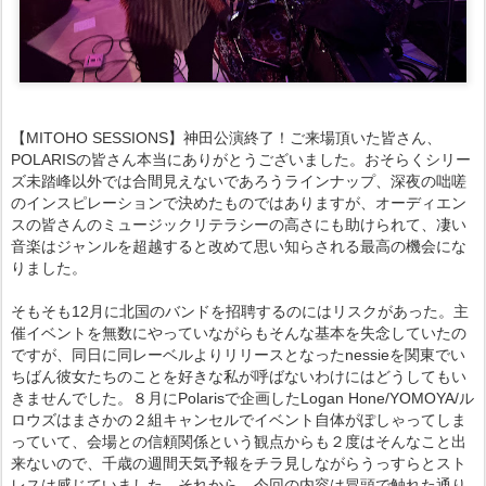
【MITOHO SESSIONS】神田公演終了！ご来場頂いた皆さん、
POLARISの皆さん本当にありがとうございました。おそらくシリー
ズ未踏峰以外では合間見えないであろうラインナップ、深夜の咄嗟
のインスピレーションで決めたものではありますが、オーディエン
スの皆さんのミュージックリテラシーの高さにも助けられて、凄い
音楽はジャンルを超越すると改めて思い知らされる最高の機会にな
りました。
そもそも12月に北国のバンドを招聘するのにはリスクがあった。主
催イベントを無数にやっていながらもそんな基本を失念していたの
ですが、同日に同レーベルよりリリースとなったnessieを関東でい
ちばん彼女たちのことを好きな私が呼ばないわけにはどうしてもい
きませんでした。８月にPolarisで企画したLogan Hone/YOMOYA/ル
ロウズはまさかの２組キャンセルでイベント自体がぽしゃってしま
っていて、会場との信頼関係という観点からも２度はそんなこと出
来ないので、千歳の週間天気予報をチラ見しながらうっすらとスト
レスは感じていました。それから、今回の内容は冒頭で触れた通り