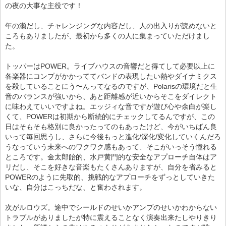
の夜の大事な主役です！
年の瀬だし、チャレンジングな内容だし、人の出入りが読めないと
ころもありましたが、最初から多くの人に集まっていただけまし
た。
トッパーはPOWER。ライブハウスの音響だと得てして必要以上に
各楽器にコンプがかかっててバンドの表現したい熱やダイナミクス
を殺していることにう〜んってなるのですが、Polarisの環境だと生
音のバランスが強いから、あと距離感が近いからそこをダイレクト
に味わえていいですよね。エッジィな音ですが遊び心や余白が楽し
くて、POWERは初期から断続的にチェックしてるんですが、この
日はそもそも格別に良かったってのもあったけど、今がいちばん良
いって毎回思うし、さらに今後もっと進化/深化/変化していくんだろ
うなっていう未来へのワクワク感もあって、そこがいっそう憧れる
ところです。金太郎飴的、水戸黄門的な安全なアプローチ自体はア
リだし、そこを好きな音楽もたくさんありますが、自分を省みると
POWERのように先取的、挑戦的なアプローチをずっとしていきた
いな、自分はこっちだな、と奮わされます。
次がルロウズ。途中でシールドのせいかアンプのせいかわからない
トラブルがありましたが特に震えることなく演奏出来たしやりきり