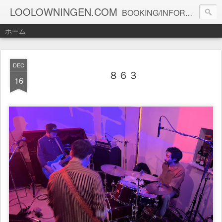
LOOLOWNINGEN.COM
BOOKING/INFORMATION info@loolowningen.com
ホーム
DEC
８６３
16