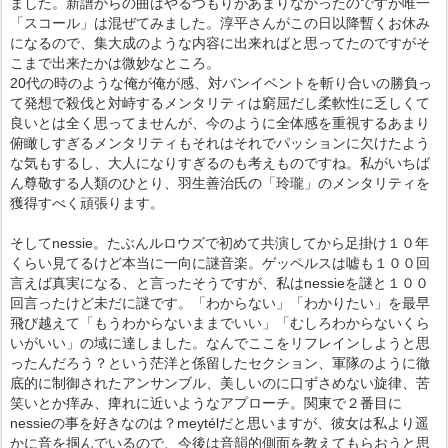
ました。新譜からの曲はやるつもりがあまりなかったのですが唯一
「スコール」は混ぜてみました。淳平さんがこの日以降暫くお休み
になるので、集大成のような内容に出来ればと思ってたのですがそ
こまで出来たかは微妙なところ。
20代の時のような俺が俺が感、対バンイベントを斬り合いの勝負っ
て発想で殺伐と対峙するメンタリティは窮屈だし柔軟性に乏しくて
良いとは全く思ってませんが、今のように全体感を重視するあまり
俯瞰しすぎるメンタリティもそれはそれでパッションに欠けたよう
な気もするし、大人になりすぎるのも考えものですね。私がいちば
ん尊敬する人類のひとり、羽生善治氏の「玲瓏」のメンタリティを
獲得すべく頑張ります。
そしてnessie。たぶんルロウズで初めて共演してから足掛け１０年
くらい見てるけど本当に一向に謎音楽。ゲッペルスは嘘も１００回
言えば真実になる、と言ったそうですが、私はnessieを謎と１００
回言ったけど未だに謎です。「わからない」「わかりたい」を最早
飛び越えて「もうわからないままでいい」「むしろわからないくら
いがいい」の域に達しました。なんでここをリフレインしようと思
ったんだろう？という茫洋と係留したセクション、軍隊のように徹
底的に制御されたアンサンブル、美しいのに口ずさめない旋律、苦
笑いとか痒み、痺れに近いようなアプローチ。関東で２番目に
nessieの事を好きなのは？meytélだと思いますが、彼女は私より遥
かに音を掴んでいるので、今後は音韻的側面を教えてもらおうと思