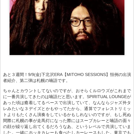
あと３週間！9/9(金)下北沢ERA【MITOHO SESSIONS】恒例の出演
者紹介、第二弾は札幌の喃語です。
ちゃんとカウントしてないのですが、おそらくルロウズがこれまで
に一番共演してきたのは喃語だと思います。SPIRITUAL LOUNGEが
あった頃は癒着してるペースで出演していて、なんならジャズ外タ
レみたいな３デイズとかもやってたから、通算でフォレストリミッ
トよりもたくさん演奏をしているかもしれないのですが、もし死ぬ
間際に札幌の事が走馬灯になった際にはスープカレーと喃語の面々
の顔が繰り返し出てくるだろうなあ、というレベルで共演していま
した。一緒にホッキカレーも食べたしカーレースもした。東京でも