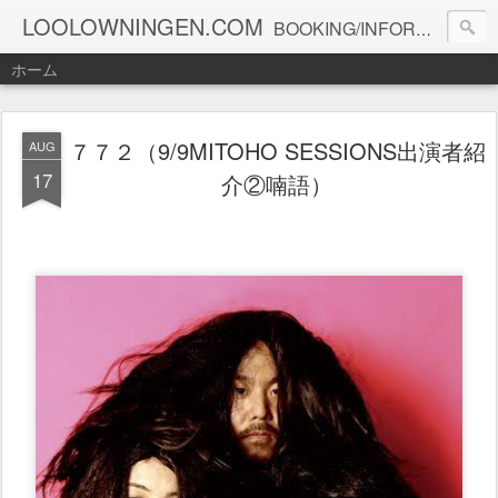
LOOLOWNINGEN.COM
BOOKING/INFORMATION info@loolowningen.com
ホーム
７７２（9/9MITOHO SESSIONS出演者紹
AUG
17
介②喃語）