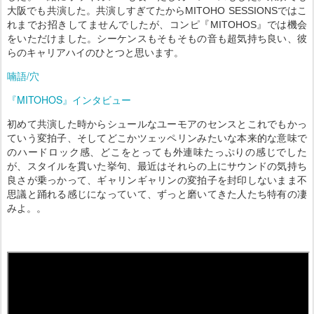
大阪でも共演した。共演しすぎてたからMITOHO SESSIONSではこ
れまでお招きしてませんでしたが、コンピ『MITOHOS』では機会
をいただけました。シーケンスもそもそもの音も超気持ち良い、彼
らのキャリアハイのひとつと思います。
喃語/穴
『MITOHOS』インタビュー
初めて共演した時からシュールなユーモアのセンスとこれでもかっ
ていう変拍子、そしてどこかツェッペリンみたいな本来的な意味で
のハードロック感、どこをとっても外連味たっぷりの感じでした
が、スタイルを貫いた挙句、最近はそれらの上にサウンドの気持ち
良さが乗っかって、ギャリンギャリンの変拍子を封印しないまま不
思議と踊れる感じになっていて、ずっと磨いてきた人たち特有の凄
みよ。。