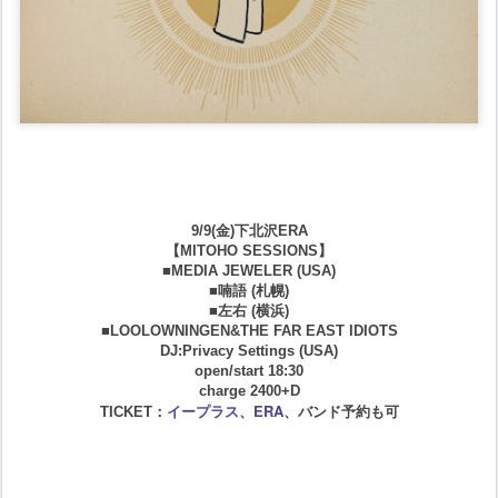
9/9(金)下北沢ERA
【MITOHO SESSIONS】
■MEDIA JEWELER (USA)
■喃語 (札幌)
■左右 (横浜)
■LOOLOWNINGEN&THE FAR EAST IDIOTS
DJ:Privacy Settings (USA)
open/start 18:30
charge 2400+D
イープラス
ERA
TICKET：
、
、バンド予約も可