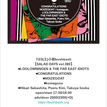
7/23(土)小岩bushbash
【SALAD DAYS vol.380】
■LOOLOWNINGEN & THE FAR EAST IDIOTS
■CONGRATULATIONS
■NOIZEGOAT
■kumagusu
■Hikari Sakashita, Pueru Kim, Takuya Iizuka
open/start 17:30/18:00
adv/door 2000/2300(+D)
https://bushbash.org