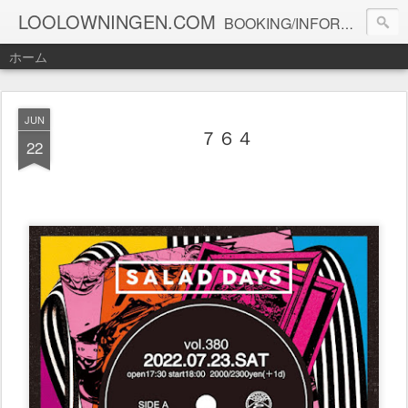
LOOLOWNINGEN.COM
BOOKING/INFORMATION info@loolowningen.com
ホーム
JUN
７６４
22