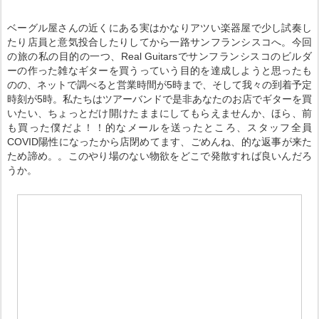
ベーグル屋さんの近くにある実はかなりアツい楽器屋で少し試奏し
たり店員と意気投合したりしてから一路サンフランシスコへ。今回
の旅の私の目的の一つ、Real Guitarsでサンフランシスコのビルダ
ーの作った雑なギターを買うっていう目的を達成しようと思ったも
のの、ネットで調べると営業時間が5時まで、そして我々の到着予定
時刻が5時。私たちはツアーバンドで是非あなたのお店でギターを買
いたい、ちょっとだけ開けたままにしてもらえませんか、ほら、前
も買った僕だよ！！的なメールを送ったところ、スタッフ全員
COVID陽性になったから店閉めてます、ごめんね、的な返事が来た
ため諦め。。このやり場のない物欲をどこで発散すれば良いんだろ
うか。