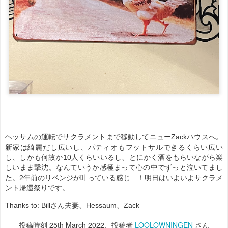
ヘッサムの運転でサクラメントまで移動してニューZackハウスへ。
新家は綺麗だし広いし、パティオもフットサルできるくらい広い
し、しかも何故か10人くらいいるし、とにかく酒をもらいながら楽
しいまま撃沈。なんていうか感極まって心の中でずっと泣いてまし
た。2年前のリベンジが叶っている感じ…！明日はいよいよサクラメ
ント帰還祭りです。
Thanks to: Billさん夫妻、Hessaum、Zack
投稿時刻
25th March 2022
、投稿者
LOOLOWNINGEN
さん