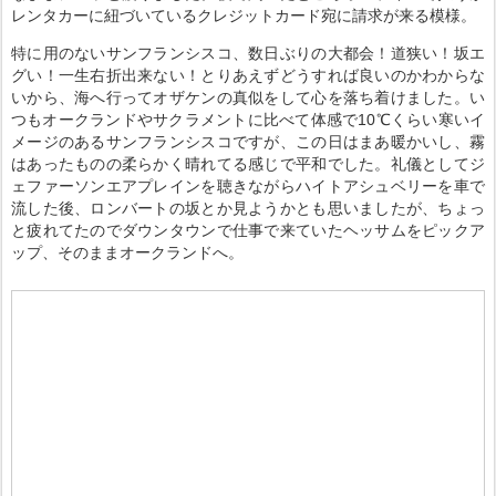
レンタカーに紐づいているクレジットカード宛に請求が来る模様。
特に用のないサンフランシスコ、数日ぶりの大都会！道狭い！坂エ
グい！一生右折出来ない！とりあえずどうすれば良いのかわからな
いから、海へ行ってオザケンの真似をして心を落ち着けました。い
つもオークランドやサクラメントに比べて体感で10℃くらい寒いイ
メージのあるサンフランシスコですが、この日はまあ暖かいし、霧
はあったものの柔らかく晴れてる感じで平和でした。礼儀としてジ
ェファーソンエアプレインを聴きながらハイトアシュベリーを車で
流した後、ロンバートの坂とか見ようかとも思いましたが、ちょっ
と疲れてたのでダウンタウンで仕事で来ていたヘッサムをピックア
ップ、そのままオークランドへ。