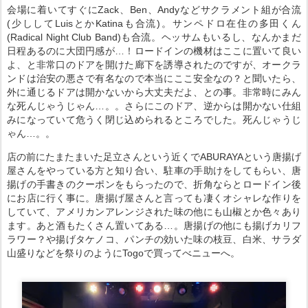
会場に着いてすぐにZack、Ben、Andyなどサクラメント組が合流
(少ししてLuisとかKatinaも合流)。サンペドロ在住の多田くん
(Radical Night Club Band)も合流。ヘッサムもいるし、なんかまだ
日程あるのに大団円感が…！ロードインの機材はここに置いて良い
よ、と非常口のドアを開けた廊下を誘導されたのですが、オークラ
ンドは治安の悪さで有名なので本当にここ安全なの？と聞いたら、
外に通じるドアは開かないから大丈夫だよ、との事。非常時にみん
な死んじゃうじゃん…。。さらにこのドア、逆からは開かない仕組
みになっていて危うく閉じ込められるところでした。死んじゃうじ
ゃん…。。
店の前にたまたまいた足立さんという近くでABURAYAという唐揚げ
屋さんをやっている方と知り合い、駐車の手助けをしてもらい、唐
揚げの手書きのクーポンをもらったので、折角ならとロードイン後
にお店に行く事に。唐揚げ屋さんと言っても凄くオシャレな作りを
していて、アメリカンアレンジされた味の他にも山椒とか色々あり
ます。あと酒もたくさん置いてある…。唐揚げの他にも揚げカリフ
ラワー？や揚げタケノコ、パンチの効いた味の枝豆、白米、サラダ
山盛りなどを祭りのようにTogoで買ってべニューへ。