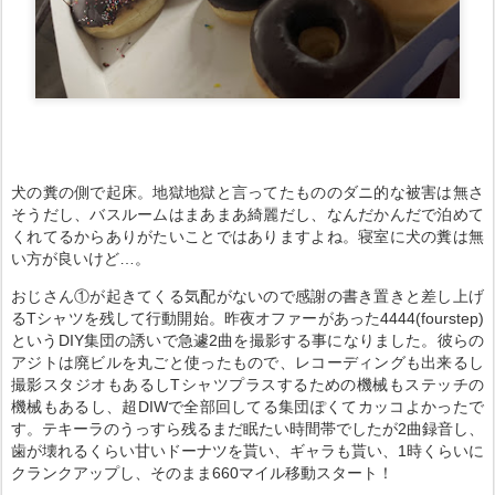
犬の糞の側で起床。地獄地獄と言ってたもののダニ的な被害は無さ
そうだし、バスルームはまあまあ綺麗だし、なんだかんだで泊めて
くれてるからありがたいことではありますよね。寝室に犬の糞は無
い方が良いけど…。
おじさん①が起きてくる気配がないので感謝の書き置きと差し上げ
るTシャツを残して行動開始。昨夜オファーがあった4444(fourstep)
というDIY集団の誘いで急遽2曲を撮影する事になりました。彼らの
アジトは廃ビルを丸ごと使ったもので、レコーディングも出来るし
撮影スタジオもあるしTシャツプラスするための機械もステッチの
機械もあるし、超DIWで全部回してる集団ぽくてカッコよかったで
す。テキーラのうっすら残るまだ眠たい時間帯でしたが2曲録音し、
歯が壊れるくらい甘いドーナツを貰い、ギャラも貰い、1時くらいに
クランクアップし、そのまま660マイル移動スタート！