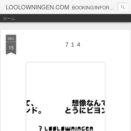
LOOLOWNINGEN.COM
BOOKING/INFORMATION info@loolowningen.com
ホーム
DEC
７１４
15