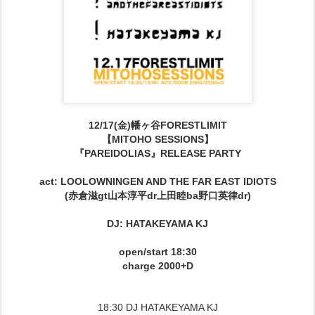
12/17(金)幡ヶ谷FORESTLIMIT
【MITOHO SESSIONS】
『PAREIDOLIAS』RELEASE PARTY
act: LOOLOWNINGEN AND THE FAR EAST IDIOTS
(赤倉滋gt山本淳平dr上田睦ba野口英律dr)
DJ: HATAKEYAMA KJ
open/start 18:30
charge 2000+D
18:30 DJ HATAKEYAMA KJ