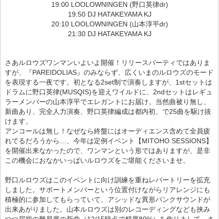
19:00 LOOLOWNINGEN (野口英律dr)
19:50 DJ HATAKEYAMA KJ
20:10 LOOLOWNINGEN (山本淳平dr)
21:30 DJ HATAKEYAMA KJ
さあルロウズワンマンいよいよ開催！リリースパーティではありま
すが、『PAREIDOLIAS』のみならず、広くいまのルロウズのモード
を表現する一夜です。初となる2set制で演奏しますが、1stセットは
ドラムに野口英律(MUSQIS)を迎えワイルドに、2ndセットはレギュ
ラーメンバーの山本淳平でエレガントにお届け。当然曲被り無し、
新曲あり、完全人力演奏、野口英律編成は都内初、で25曲を駆け抜
けます。
アンコールは無し！なぜなら終盤にはオーディエンス含めて全員疲
れてるだろうから…、今年は定例イベント【MITOHO SESSIONS】
を開催出来なかったので、ワンマンという形ではありますが、是非
この機会におなかいっぱいルロウズをご堪能くださいませ。
野口ルロウズはこのイベントに向け訓練を重ねレパートリーを拡充
しました。サポートメンバーという位置付けながらリアレンジにも
積極的に参加してもらっていて、アシッドな異形パンクサウンドが
出来あがりました。山本ルロウズは別のレコーディングなども挟み
つつ屈指の難易度の新曲（12/15時点で精度80%）を作りまして、さ