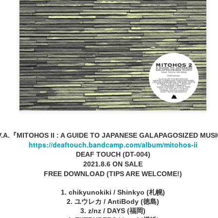
pr 29th
Apr 28th
Apr 27th
Apr 26th
１０１９
１０１８
１０１７
１０１６
pr 22nd
Apr 22nd
Apr 22nd
Apr 22nd
１００９
１００８
１００７
１００６
V.A.『MITOHOS II : A GUIDE TO JAPANESE GALAPAGOSIZED MUS
pr 22nd
Apr 22nd
Apr 22nd
Apr 22nd
https://deaftouch.bandcamp.com/album/mitohos-ii
DEAF TOUCH (DT-004)
2021.8.6 ON SALE
FREE DOWNLOAD (TIPS ARE WELCOME!)
９９９
９９８
９９７
９９６
1. chikyunokiki / Shinkyo (札幌)
2. ユウレカ / AntiBody (徳島)
Mar 2nd
Mar 1st
Feb 16th
Jan 30th
3. z/nz / DAYS (福岡)