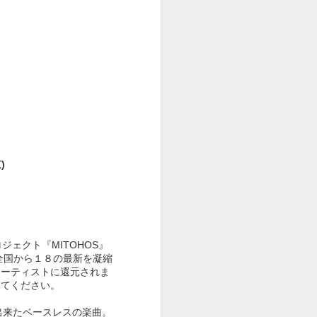
９８５
９８４
９８３
Aug 1st
Jun 27th
Jun 16th
９７５
９７４
９７３
May 15th
May 15th
May 13th
)
９６５
９６４
９６３
ェクト『MITOHOS』
May 5th
May 4th
May 3rd
、全国から１８の最新を凝縮
0%アーティストに還元されま
みてください。
戦出来たベースレスの楽曲。