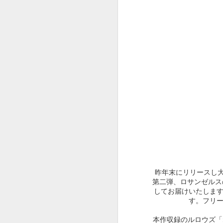
９９２
９９１
９９０
Dec 24th
Dec 3rd
Dec 1st
N
９８２
９８１
９８０
May 26th
May 21st
May 21st
M
９７２
９７１
９７０
昨年末にリリースし大
May 12th
May 11th
May 10th
第二弾、ロサンゼルス
してお届けいたします。
す。フリ
本作収録のルロウズ「ね