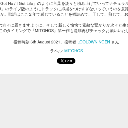
９５９
９５８
９５７
９５６
t Got No / I Got Life」のように言葉を淡々と積み上げていってナ
allad」のライブ版のようにトラックに抑揚をつけすぎないっていうのを
pr 29th
Apr 28th
Apr 27th
Apr 26th
うか。歌詞はここ２年で感じていることを煮詰めて、干して、煎じて、
の方々に届きますように、そして新しく愉快で素敵な繋がりが次々と生
このタイミングで『MITOHOS』第一作も是非再びチェックお願いいた
９４９
９４８
９４７
９４６
投稿時刻
6th August 2021
、投稿者
LOOLOWNINGEN
さん
pr 19th
Apr 18th
Apr 17th
Apr 16th
ラベル:
MITOHOS
９３９
９３８
９３７
９３６
Apr 7th
Apr 2nd
Mar 18th
Mar 5th
９２９
９２８
９２７
９２６
（12/14MITO
Jan 1st
Dec 17th
Dec 15th
Dec 1st
SESSIONS出