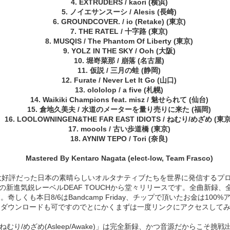
4. EXTRUDERS / kaori (横浜)
5. ノイエサンスーシ / Alesis (長崎)
6. GROUNDCOVER. / io (Retake) (東京)
7. THE RATEL / 十字路 (東京)
９８９
９８８
９８７
９８６
8. MUSQIS / The Phantom Of Liberty (東京)
ov 26th
9. YOLZ IN THE SKY / Ooh (大阪)
Oct 2nd
Sep 29th
Sep 8th
10. 堀嵜菜那 / 崩落 (名古屋)
11. 仮説 / 三月の蛙 (静岡)
12. Furate / Never Let It Go (山口)
13. olololop / a five (札幌)
９７９
９７８
９７７
９７６
14. Waikiki Champions feat. misz / 魅せられて (仙台)
15. 倉地久美夫 / 水道のメーターを量り売りに来た (福岡)
ay 19th
May 19th
May 17th
May 17th
16. LOOLOWNINGEN&THE FAR EAST IDIOTS / ねむり/めざめ (東京
17. moools / 古い歩道橋 (東京)
18. AYNIW TEPO / Tori (奈良)
Mastered By Kentaro Nagata (elect-low, Team Frasco)
９６９
９６８
９６７
９６６
好評だった日本の素晴らしいオルタナティブたちを世界に発信するプロジ
May 9th
May 8th
May 7th
May 6th
の新進気鋭レーベルDEAF TOUCHから堂々リリースです。全曲新録
奇しくも本日8/6はBandcamp Friday、チップで頂いたお金は10
ーダウンロードも可ですのでとにかくまずは一度リンクにアクセスして
むり/めざめ(Asleep/Awake)」は完全新録、かつ音源だからこそ挑