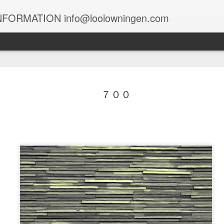
FORMATION info@loolowningen.com
１０４９
１０４８
１０４７
１０４６
７００
un 29th
Jun 12th
Jun 9th
Jun 7th
１０３９
１０３８
１０３７
１０３６
May 9th
May 9th
May 8th
May 6th
１０２９
１０２８
１０２７
１０２６