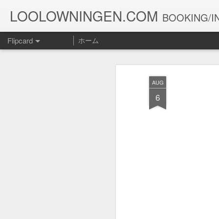
LOOLOWNINGEN.COM
BOOKING/IN
Flipcard
ホーム
最新
日付
ラベル
投稿者
AUG
１０５２
１０５１
１０５０
6
Jul 15th
Jul 5th
Jun 30th
J
１０４２
１０４１
１０４０
May 12th
May 11th
May 10th
１０３２
１０３１
１０３０