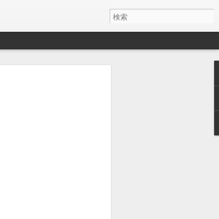
１０４５
１０４４
１０４３
May 29th
May 15th
May 13th
１０３５
１０３４
１０３３
May 5th
May 5th
May 4th
１０２５
１０２４
１０２３