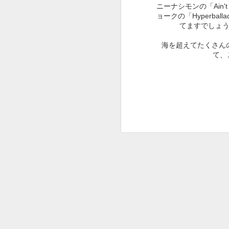
９６２
９６１
９６０
ニーナシモンの「Ain'
ョークの「Hyperb
May 2nd
May 1st
Apr 30th
A
てますでしょ
海を超えてたくさん
て、
９５２
９５１
９５０
Apr 22nd
Apr 21st
Apr 20th
A
９４２
９４１
９４０
Apr 12th
Apr 11th
Apr 10th
９３２
９３１
９３０
Feb 16th
Jan 26th
Jan 10th