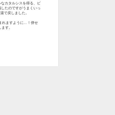
９５５
９５４
９５３
チュラルなカタルシスを得る、ビ
意識したのですがうまくいっ
Apr 25th
Apr 24th
Apr 23rd
お湯で戻しました。
まれますように…！併せ
します。
９４５
９４４
９４３
Apr 15th
Apr 14th
Apr 13th
９３５
９３４
９３３（THORN
O' THE TIMES +
Mar 3rd
Mar 2nd
Feb 20th
US TOUR 2025
SPRING）
９２５
９２４
９２３
HO
（12/14MITOHO
Nov 26th
Nov 10th
Oct 26th
演者
SESSIONS出演者