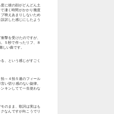
る度に彼の顔がどんどん土
Apr 25th
Apr 24th
Apr 23rd
まで凄く時間がかかり幾度
イブ映えあまりしないため
を誤訳した感じにしたよう
１０１５
１０１４
１０１３
ほど衝撃を受けたのですが、
Apr 22nd
Apr 22nd
Apr 22nd
曲。５秒で作ったリフ、８
難しい曲です。
いる、という感じがすごく
１００５
１００４
１００３
Apr 16th
Mar 29th
Mar 24th
４拍～４拍５連のフィール
/言い切り感のない旋律。
キンキンしてて一生使わな
９９５
９９４
９９３
デモのまま、歌詞は実はも
Jan 13th
Jan 1st
Dec 30th
リックなんですが向こうでリ