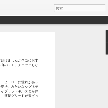
１０４５
１０４４
１０４３
May 29th
May 15th
May 13th
て頂けましたか？既にお求
各曲のメモ。チェックしな
１０３５
１０３４
１０３３
ギターヒーローに憧れがあっ
May 5th
May 5th
May 4th
ル奏法、みたいなシグネチ
とかブラッドギルスとか偉
と、液状グリッドが混ざっ
１０２５
１０２４
１０２３