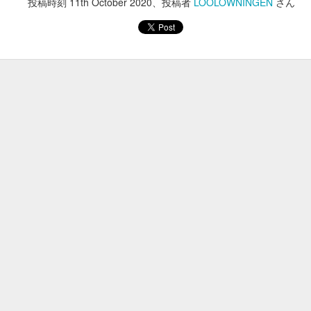
投稿時刻
11th October 2020
、投稿者
LOOLOWNINGEN
さん
紹介②furate
口)）
９１９
９１８
９１７
９１６
ug 26th
Jun 15th
Jun 14th
Jun 3rd
 (2024us
９０８ (2024us
９０７ (2024us
９０６ (2024
day36)
day35)
day34)
day33)
ay 24th
May 24th
May 22nd
May 20th
「動的ビュー」テーマ. Powered by
Blogger
.
不正行為を報告
.
 (2024us
８９８ (2024us
８９７ (2024us
８９６ (2024
day26)
day25)
day24)
day23)
ay 13th
May 13th
May 11th
May 10th