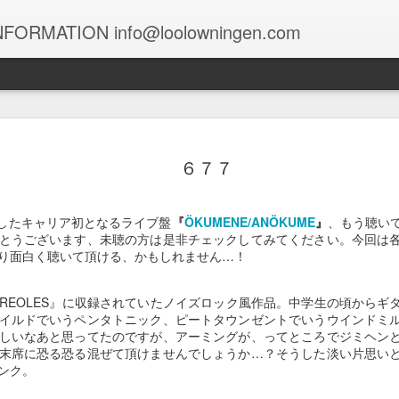
FORMATION info@loolowningen.com
１０４９
１０４８
１０４７
１０４６
６７７
un 29th
Jun 12th
Jun 9th
Jun 7th
ースしたキャリア初となるライブ盤
『
ÖKUMENE​/​ANÖKUME
』
、もう聴い
とうございます、未聴の方は是非チェックしてみてください。今回は
り面白く聴いて頂ける、かもしれません…！
１０３９
１０３８
１０３７
１０３６
『CREOLES』に収録されていたノイズロック風作品。中学生の頃から
May 9th
May 9th
May 8th
May 6th
イルドでいうペンタトニック、ピートタウンゼントでいうウインドミ
しいなあと思ってたのですが、アーミングが、ってところでジミヘン
末席に恐る恐る混ぜて頂けませんでしょうか…？そうした淡い片思い
ンク。
１０２９
１０２８
１０２７
１０２６