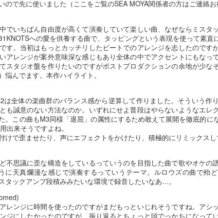
いので先に使いました（ここをご覧のSEA MOYA関係者の方はご連絡
中でいちばん自由度が高くて演奏していて楽しい曲、なぜならミスタ
９８９
９８８
９８７
９８６
31KNOTSへの愛を供養する曲で、タッピングという表現を使って素直
です。当初はもっとカッチリしたビートでのアレンジを志したのです
ov 26th
Oct 2nd
Sep 29th
Sep 8th
いアレンジが案外意味深な感じもあり全体の中でアクセントにもなっ
てスタジオ盤を作りたいのですがポストプロダクションの余地が少な
）悩んでます。本作ハイライト。
９７９
９７８
９７７
９７６
M12は全体の楽曲群のバランス感から逆算して作りました。そういう作
とも誠意のない方法なのか。いずれにせよ普段はやらないようなエレ
ay 19th
May 19th
May 17th
May 17th
た。この曲もM3同様「退屈」の属性にするため敢えて展開を徹底的に
使用出来そうですよね。
付けで歪ませたり、声にエフェクトをかけたり、積極的にリミックスし
９６９
９６８
９６７
９６６
ど不思議に歪な構造をしているっていうのを目指した曲で歌やオケの
のように天真爛漫な感じで演奏するっていうテーマ。ルロウズの曲で殆
May 9th
May 8th
May 7th
May 6th
スタックアンプ段積みみたいな環境で録音したいなあ…。
omed)
アレンジに時間を使ったのですがまだもっといじれそうですね。アシ
ンジにしたかったのですが、振り返るとちょっと頭でっかちになって