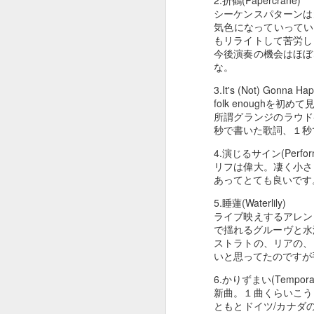
2.折鶴(Papercrane)
シーケンスパターンは
May 2nd
May 1st
Apr 30th
A
気色になっていってい
もリライトして苦労し
今後演奏の機会はほぼ
な。
１０２２
１０２１
１０２０
3.It's (Not) Gonna Ha
folk enough
Apr 22nd
Apr 22nd
Apr 22nd
A
所謂グランジのラウド
秒で書いた歌詞、１秒
4.演じるサイン(Perform
リフは偉大。凄く小さ
１０１２
１０１１
１０１０
あってとても良いです
Apr 22nd
Apr 22nd
5.睡蓮(Waterlily)
Apr 22nd
A
ライブ映えするアレン
で揺れるグルーヴと水
ストラトの、リアの、
いと思ってたのですが
１００２
１００１
１０００
6.かりずまい(Tempora
新曲。１曲くらいこう
Mar 15th
Mar 6th
Mar 6th
ともとドイツ/カナダ