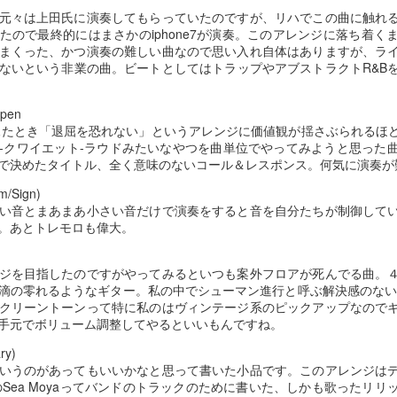
元々は上田氏に演奏してもらっていたのですが、リハでこの曲に触れ
pr 29th
Apr 28th
Apr 27th
Apr 26th
たので最終的にはまさかのiphone7が演奏。このアレンジに落ち着く
まくった、かつ演奏の難しい曲なので思い入れ自体はありますが、ラ
ないという非業の曲。ビートとしてはトラップやアブストラクトR&B
１０１９
１０１８
１０１７
１０１６
ppen
を初めて見たとき「退屈を恐れない」というアレンジに価値観が揺さぶられる
pr 22nd
Apr 22nd
Apr 22nd
Apr 22nd
-クワイエット-ラウドみたいなやつを曲単位でやってみようと思った
で決めたタイトル、全く意味のないコール＆レスポンス。何気に演奏が
/Sign)
い音とまあまあ小さい音だけで演奏をすると音を自分たちが制御して
１００９
１００８
１００７
１００６
。あとトレモロも偉大。
pr 22nd
Apr 22nd
Apr 22nd
Apr 22nd
ジを目指したのですがやってみるといつも案外フロアが死んでる曲。
滴の零れるようなギター。私の中でシューマン進行と呼ぶ解決感のない
クリーントーンって特に私のはヴィンテージ系のピックアップなので
手元でボリューム調整してやるといいもんですね。
９９９
９９８
９９７
９９６
ry)
いうのがあってもいいかなと思って書いた小品です。このアレンジは
Mar 2nd
Mar 1st
Feb 16th
Jan 30th
のSea Moyaってバンドのトラックのために書いた、しかも歌ったリ