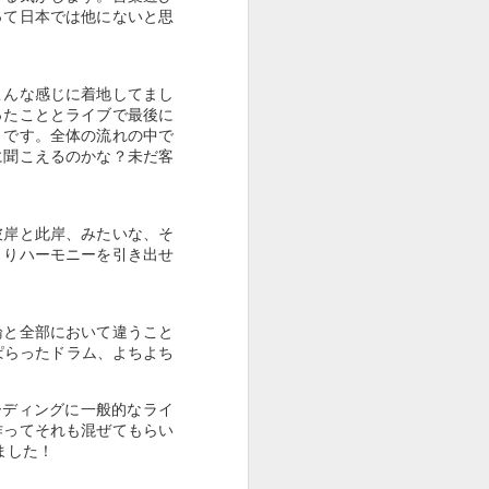
９５５
９５４
９５３
って日本では他にないと思
Apr 25th
Apr 24th
Apr 23rd
こんな感じに着地してまし
ったこととライブで最後に
りです。全体の流れの中で
９４５
９４４
９４３
に聞こえるのかな？未だ客
Apr 15th
Apr 14th
Apr 13th
彼岸と此岸、みたいな、そ
まりハーモニーを引き出せ
９３５
９３４
９３３（THORN
O' THE TIMES +
論と全部において違うこと
Mar 3rd
Mar 2nd
Feb 20th
US TOUR 2025
ぱらったドラム、よちよち
SPRING）
コーディングに一般的なライ
作ってそれも混ぜてもらい
９２５
９２４
９２３
ました！
HO
（12/14MITOHO
Nov 26th
Nov 10th
Oct 26th
演者
SESSIONS出演者