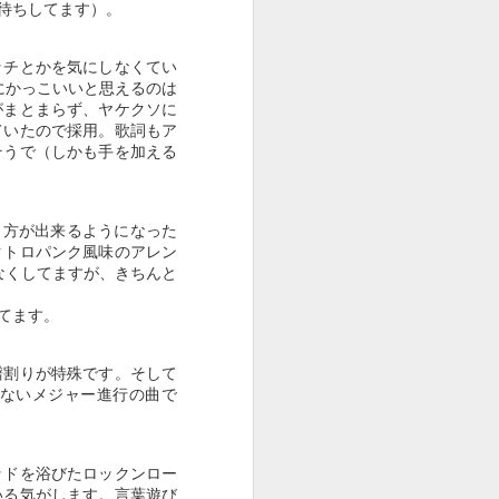
お待ちしてます）。
ッチとかを気にしなくてい
９８５
９８４
９８３
にかっこいいと思えるのは
がまとまらず、ヤケクソに
Aug 1st
Jun 27th
Jun 16th
ていたので採用。歌詞もア
そうで（しかも手を加える
９７５
９７４
９７３
り方が出来るようになった
クトロパンク風味のアレン
May 15th
May 15th
May 13th
なくしてますが、きちんと
てます。
９６５
９６４
９６３
譜割りが特殊です。そして
どないメジャー進行の曲で
May 5th
May 4th
May 3rd
ッドを浴びたロックンロー
いる気がします。言葉遊び