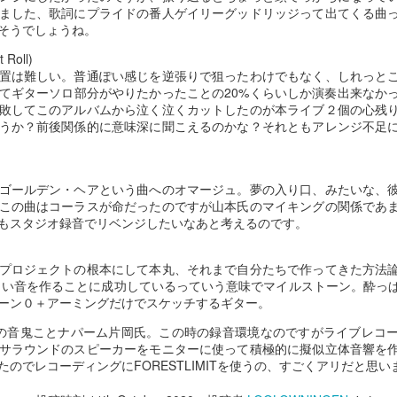
９５９
９５８
９５７
９５６
ました、歌詞にプライドの番人ゲイリーグッドリッジって出てくる曲
そうでしょうね。
pr 29th
Apr 28th
Apr 27th
Apr 26th
Roll)
置は難しい。普通ぽい感じを逆張りで狙ったわけでもなく、しれっと
てギターソロ部分がやりたかったことの20%くらいしか演奏出来なか
敗してこのアルバムから泣く泣くカットしたのが本ライブ２個の心残
９４９
９４８
９４７
９４６
うか？前後関係的に意味深に聞こえるのかな？それともアレンジ不足
pr 19th
Apr 18th
Apr 17th
Apr 16th
ゴールデン・ヘアという曲へのオマージュ。夢の入り口、みたいな、
この曲はコーラスが命だったのですが山本氏のマイキングの関係であ
もスタジオ録音でリベンジしたいなあと考えるのです。
９３９
９３８
９３７
９３６
プロジェクトの根本にして本丸、それまで自分たちで作ってきた方法
Apr 7th
Apr 2nd
Mar 18th
Mar 5th
しい音を作ることに成功しているっていう意味でマイルストーン。酔っ
ーン０＋アーミングだけでスケッチするギター。
IMITの音鬼ことナパーム片岡氏。この時の録音環境なのですがライブレ
サラウンドのスピーカーをモニターに使って積極的に擬似立体音響を
９２９
９２８
９２７
９２６
のでレコーディングにFORESTLIMITを使うの、すごくアリだと思い
（12/14MITO
Jan 1st
Dec 17th
Dec 15th
Dec 1st
SESSIONS出