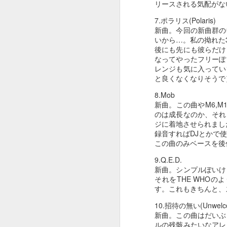
リースされる気配がな
7.ポラリス(Polaris)
新曲。今回の新曲群の
９９２
９９１
９９０
いから…。私の拗れた
後にも先にも彼らだけ
Dec 24th
Dec 3rd
Dec 1st
N
なってやったフリーぽ
レンジも気に入ってい
と良くなくなりそうで
8.Mob
９８２
９８１
９８０
新曲。この曲やM6,
のは成長なのか、それ
May 26th
May 21st
May 21st
M
ジに着地させられまし
録音すればDJとかで
この曲のみベースを後
9.Q.E.D.
９７２
９７１
９７０
新曲。シンプルぽいけ
それをTHE WHO
May 12th
May 11th
May 10th
す。これもきちんと、
10.招待の無い(Unwelc
新曲。この曲はだいぶ
ルの残骸みたいなアレ