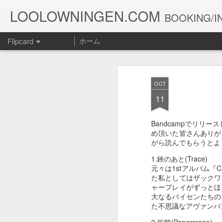
LOOLOWNINGEN.COM
BOOKING/IN
Flipcard
ホーム
最新
日付
ラベル
投稿者
OCT
１０５２
１０５１
１０５０
11
Jul 15th
Jul 5th
Jun 30th
J
Bandcampでリリ
め頂いた皆さんありが
がら読んでもらうとよ
１０４２
１０４１
１０４０
1.鋏のあと(Trace)
元々は1stアルバム
May 12th
May 11th
May 10th
た私としてはザックワ
ャープレイがずっとほ
大なるパイセンたちの
た不思議なアヴァンパ
１０３２
１０３１
１０３０