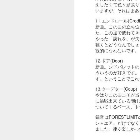
９６２
９６１
９６０
をしたくて色々頑張り
いますが、それはまあ
May 2nd
May 1st
Apr 30th
A
11.エンドロール(Credit 
新曲。この曲の立ち位
た。この辺で疲れてき
やった「訪れを」が失
９５２
９５１
９５０
聴くとどうなんでしょ
観的になれないです。
Apr 22nd
Apr 21st
Apr 20th
A
12.ドア(Door)
新曲。シドバレットの
ういうのが好きです。
ず。ということでこれ
９４２
９４１
９４０
13.クーデター(Coup)
Apr 12th
Apr 11th
やはりこの曲こそが当
Apr 10th
に挑戦出来ている/新
ついてくるベース、ト
録音はFORESTL
ン＋エア、だけでなく
９３２
９３１
９３０
ました。凄く楽しかった
Feb 16th
Jan 26th
Jan 10th