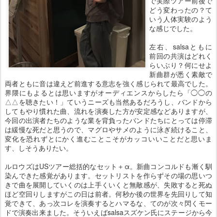
で実際ツアー前後で
どう変わったの？て
いう人体実験のよう
な感じでした。
左右、salsaともに
前回の共演はどれく
らいぶり？何にせよ
新曲群が悉く素敵で
両者ともに音は違えど前進する意志を強く感じられて最高でした。
界隈にもよるとは思いますがオーディエンスからしたら「◯◯の
△△を聴きたい！」ていうニーズも当然あるだろうし、バンドから
してもやり慣れた曲、流れを演奏した方が安定感などありますが、
今回の出演者たちのような業を背負ったバンドたちにとっては停滞
は緩慢な死だと思うので、マグロやサメのように泳ぎ続けること、
変化を恐れずとにかく進むことこそがカッコいいことだと思いま
す、しそうありたい。
ルロウズはUSツアー総括的なセット＋α。新曲コンコルドも漸く馴
染んできた感覚があります。セットリストを作らずその場の思いつ
きで曲を展開していくのは上手くいくと無敵感が、失敗すると死ぬ
ほど空回りしますがこの日は前者。何秒か後の世界を先回りして知
覚できて、あっ次コレを演奏するとハマるな、てのが次々閃くモー
ドで演奏出来ました。そういえばsalsaスズケン氏にステージから今