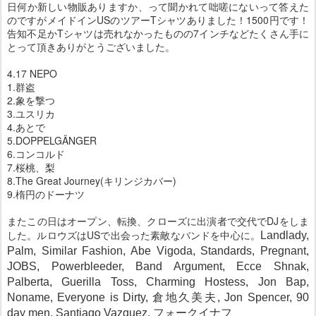
日何か新しい物販ありますか、って聞かれて咄嗟にないって答えた
のですがメイドインUSのツアーTシャツありました！1500円です！
告知不足かTシャツは売れなかったものの7インチなどたくさん手に
とって頂きありがとうございました。
4.17 NEPO
1.群盗
2.象を撃つ
3.ユスリカ
4.あとで
5.DOPPELGÄNGER
6.コンコルド
7.桜桃、梨
8.The Great Journey(キリンジカバー)
9.楕円のドーナツ
またこの日はオープン、転換、クローズに出演者で交代でDJをしま
した。ルロウズはUSで出会った素敵なバンドを中心に。
Landlady,
Palm, Similar Fashion, Abe Vigoda, Standards, Pregnant,
JOBS, Powerbleeder, Band Argument, Ecce Shnak,
Palberta, Guerilla Toss, Charming Hostess, Jon Bap,
Noname, Everyone is Dirty, 倉地久美夫, Jon Spencer, 90
day men, Santiago Vazquez, フォークイナフ