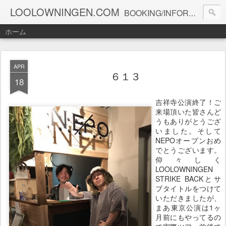
LOOLOWNINGEN.COM
BOOKING/INFORMATION info@loolowningen.com
ホーム
APR
６１３
18
吉祥寺公演終了！ご
来場頂いた皆さんど
うもありがとうござ
いました。そして
NEPOオープンおめ
でとうございます。
仰々しく
LOOLOWNINGEN
STRIKE BACKとサ
ブタイトルをつけて
いただきましたが、
まあ東京公演は1ヶ
月前にもやってるの