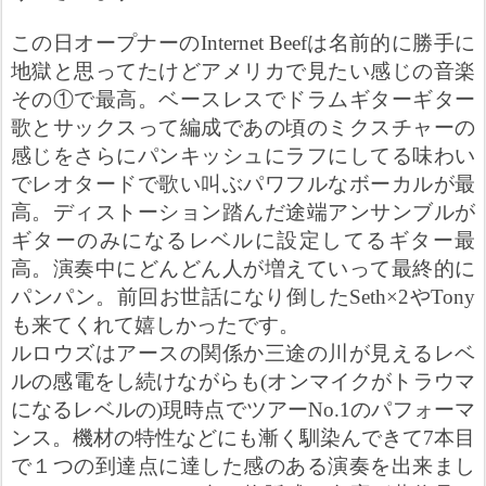
この日オープナーの
Internet Beef
は名前的に勝手に
地獄と思ってたけどアメリカで見たい感じの音楽
その①で最高。ベースレスでドラムギターギター
歌とサックスって編成であの頃のミクスチャーの
感じをさらにパンキッシュにラフにしてる味わい
でレオタードで歌い叫ぶパワフルなボーカルが最
高。ディストーション踏んだ途端アンサンブルが
ギターのみになるレベルに設定してるギター最
高。演奏中にどんどん人が増えていって最終的に
パンパン。前回お世話になり倒した
Seth×2
や
Tony
も来てくれて嬉しかったです。
ルロウズはアースの関係か三途の川が見えるレベ
ルの感電をし続けながらも(オンマイクがトラウマ
になるレベルの)現時点でツアー
No.1
のパフォーマ
ンス。機材の特性などにも漸く馴染んできて
7
本目
で１つの到達点に達した感のある演奏を出来まし