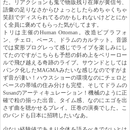
た。リアクションも鬼で物販残り在庫が黄信号、
語彙の足りなさからひょっとしたらめちゃくちゃ
笑顔でディスられてるのかもしれないけどとにか
く全員に褒めてもらった気がしてます。
トリは主催の
Human Ottoman
。改造ビブラフォ
ン、チェロ、ベース、ドラムのカルテット。音源
では変形プログレって感じでライブを楽しみにし
てたのですがこちらも予想の斜め上をベリーロー
ルで飛び越える奇跡のライブ。サウンドとしては
パンク化した
MAGMA
みたいな感じなのですがま
ず音が凄い！ハウスショーの環境なのにチェロと
ベースの帯域の住み分けも完璧、そしてドラムの
Susan
のアーティキュレーション！機械のように正
確で粒の揃った出音、タイム感、なのにエゴを出
さず曲を聴かせるプレイ。圧巻の演奏でした。こ
のバンドも日本に招聘したいなあ。
少ない経験値であまり全体を語るべきでないとは