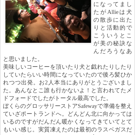
になってまし
たが
Allie
は犬
の散歩に出た
りと活動的で
こういうとこ
が美の秘訣な
んだろうなあ
と思いました。
美味しいコーヒーを頂いたり犬と戯れたりしたり
していたらいい時間になっていたので後ろ髪ひか
れつつ出発。お
2
人本当にありがとうございまし
た。あんなとこ誰も行かないよ！と言われてたメ
ドフォードでしたがトータル最高でした。
ぼくらのグロッサリーストア
Safeway
で準備を整え
ていざポートランドへ。どんどん北に向かっては
いるのですがだんだん暖かくなってきていてとて
もいい感じ。実質凍えたのは最初のラスベガスだ