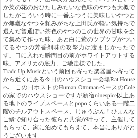
か菜の花のおひたしみたいな色味のやつも大概で
したがこういう時に一番ふつうに美味しいやつと
か無難なやつを頼みがちな上田氏が軽い気持ちで
選んだ普通ぽい茶色のやつのこの世界の甘味を全
て集めて作った味、あと白に紫のツブツブがつい
てるやつの芳香剤味の攻撃力は凄まじかったで
す。口に入れた瞬間目の前がホワイトアウトする
味。アメリカの底力、ご馳走様でした。
Trade Up Music
という前回も寄った楽器屋へ寄って
から近くにある今日のハウスショー会場
Rat House
へ。この日ホストの
Human Ottoman
ベースの
Cole
の家でのハウスショーですが新宿
ninespice
以上あ
る地下のライブスペースと
popo
くらいある一階二
階のチルアウトスペース、じゅうぶん！ひょんな
ご縁で知り合った彼らと共演が叶って、主催して
もらって、家に泊めてもらえて、本当にありがと
うございます。