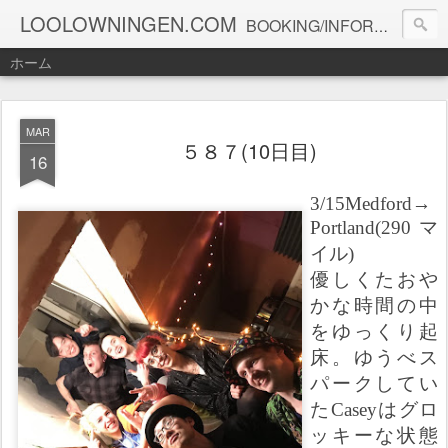
LOOLOWNINGEN.COM
BOOKING/INFORMATION info@loolowningen.com
ホーム
MAR
５８７(10日目)
16
3/15Medford→
Portland
(
290
マ
イル)
優しくたおや
かな時間の中
をゆっくり起
床。ゆうべス
パークしてい
た
Casey
はグロ
ッキーな状態