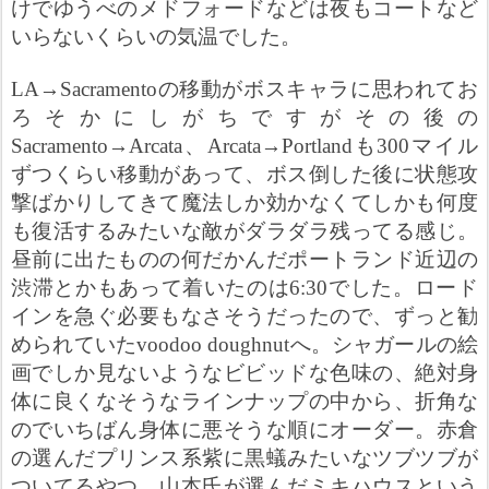
けでゆうべのメドフォードなどは夜もコートなど
いらないくらいの気温でした。
LA→Sacramento
の移動がボスキャラに思われてお
ろそかにしがちですがその後の
Sacramento→Arcata
、
Arcata→Portland
も
300
マイル
ずつくらい移動があって、ボス倒した後に状態攻
撃ばかりしてきて魔法しか効かなくてしかも何度
も復活するみたいな敵がダラダラ残ってる感じ。
昼前に出たものの何だかんだポートランド近辺の
渋滞とかもあって着いたのは
6:30
でした。ロード
インを急ぐ必要もなさそうだったので、ずっと勧
められていた
voodoo doughnut
へ。シャガールの絵
画でしか見ないようなビビッドな色味の、絶対身
体に良くなそうなラインナップの中から、折角な
のでいちばん身体に悪そうな順にオーダー。赤倉
の選んだプリンス系紫に黒蟻みたいなツブツブが
ついてるやつ、山本氏が選んだミキハウスという