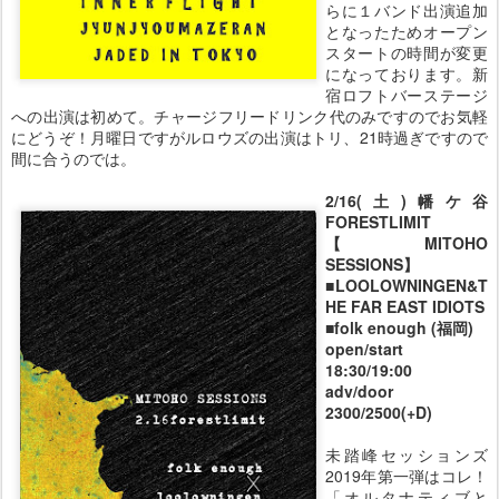
らに１バンド出演追加
となったためオープン
スタートの時間が変更
になっております。新
宿ロフトバーステージ
への出演は初めて。チャージフリードリンク代のみですのでお気軽
にどうぞ！月曜日ですがルロウズの出演はトリ、21時過ぎですので
間に合うのでは。
2/16(土)幡ケ谷
FORESTLIMIT
【MITOHO
SESSIONS】
■LOOLOWNINGEN&T
HE FAR EAST IDIOTS
■folk enough (福岡)
open/start
18:30/19:00
adv/door
2300/2500(+D)
未踏峰セッションズ
2019年第一弾はコレ！
「オルタナティブと