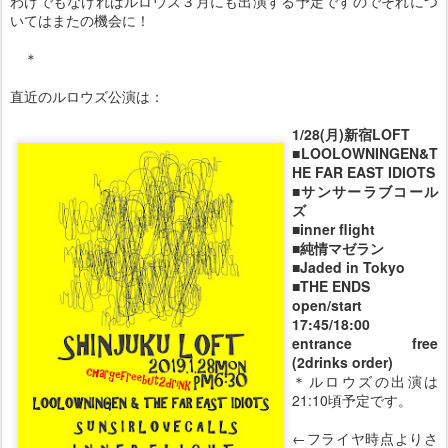
わけでもなければルロウズ３月にも出演する予定ですのでそれにつ
いてはまたの機会に！
＊
直近のルロウズ公演は：
1/28(月)新宿LOFT
■LOOLOWNINGEN&T
HE FAR EAST IDIOTS
■サンサーラブコール
ズ
■inner flight
■純情マゼラン
■Jaded in Tokyo
■THE ENDS
open/start
17:45/18:00
entrance free
(2drinks order)
＊ルロウズの出演は
21:10頃予定です。
←フライヤ時点よりさ