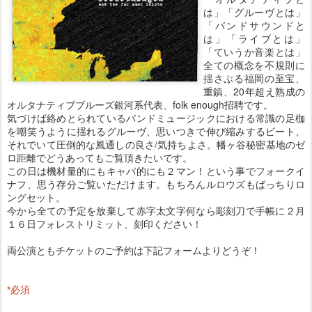
は」「グルーヴとは」
「バンドサウンドと
は」「ライブとは」
「ていうか音楽とは」
全ての概念を不規則に
揺さぶる福岡の至宝、
重鎮、20年超え熟成の
オルタナティブブルーズ銀河系代表、folk enough招聘です。
気づけば絡めとられているバンドミュージックにおける常識の足枷
を嘲笑うように揺れるグルーヴ、思いつきで伸び縮みするビート、
それでいて圧倒的な風通しの良さ/気持ちよさ。幡ヶ谷秘密基地のゼ
ロ距離でどうあってもご覧頂きたいです。
この日は機材量的にもキャパ的にも２マン！という事でフォークイ
ナフ、思う存分ご覧いただけます。もちろんルロウズもばっちりロ
ングセット。
今から全ての予定を放棄して赤字太文字何なら彫刻刀で手帳に２月
１６日フォレストリミット、刻印ください！
両公演ともチケットのご予約は下記フォームよりどうぞ！
*
必須