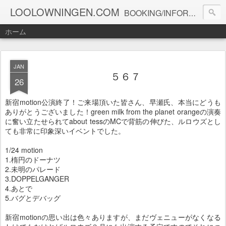
LOOLOWNINGEN.COM
BOOKING/INFORMATION info@loolowningen.com
ホーム
JAN
５６７
26
新宿motion公演終了！ご来場頂いた皆さん、早瀬氏、本当にどうも
ありがとうございました！green milk from the planet orangeの演奏
に奮い立たせられてabout tessのMCで背筋の伸びた、ルロウズとし
ても非常に印象深いイベントでした。
1/24 motion
1.楕円のドーナツ
2.未明のパレード
3.DOPPELGANGER
4.あとで
5.バグとデバッグ
新宿motionの思い出は色々ありますが、まだヴェニューがなくなる