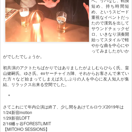
へ。リハなし、転換
短め、持ち時間短
め、というスピード
重視なイベントだっ
たので漢気を出して
サウンドチェックゼ
ロ、いきなり演奏開
始ってスタイルで軽
やかな曲を中心にや
ってみましたがいか
がでしたでしょうか。
初共演のアクトたちばかりではありましたがよしむらひらく氏、畠
山健嗣氏、ゆさ氏、exヤーチャイカ陣、それからお客さんで来てい
た方々など始まってしまえば久しぶりの人を中心に友人知人が集
結、リラックス出来る空間でした。
＊
さてこれにて年内公演は終了、少し間をあけてルロウズ2019年は
1/24新宿motion
1/29新宿LOFT
2/16幡ヶ谷FORESTLIMIT
【MITOHO SESSIONS】