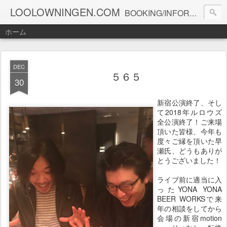
LOOLOWNINGEN.COM
BOOKING/INFORMATION info@loolowningen.com
ホーム
DEC
５６５
30
新宿公演終了、そし
て2018年ルロウズ
全公演終了！ご来場
頂いた皆様、今年も
度々ご縁を頂いた早
瀬氏、どうもありが
とうございました！
ライブ前に適当に入
ったYONA YONA
BEER WORKSで来
年の相談をしてから
会場の新宿motion