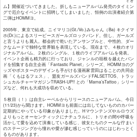
ィオ
ム】開催近づいてきました。折しもニューアルバム発売のタイミン
グで厄介なイベントに招聘してしまいました、恒例の出演者紹介第
二弾はHOMMヨ。
2005年、東京で結成。ニイマリコ(Gt./Vo.)みちゃん（Ba) キクイマ
ホ(Dr.)によるスリーピースガールズロックバンド。但し、ガールズ
と言うよりも麗人。都会的で乾いたアンサンブルと、中性的、ダー
クなムードで独特な世界観を表現している。現在まで、４枚のオリ
ジナルアルバム、２枚のシングル、１枚のライブアルバムを発表。
イベント企画も精力的に行っており、ジャンルの垣根を越えたバン
ドを招集する自主企画「Fantastic Planet」シリーズ、HOMMヨのグ
ッズやポスターのデザインも手がける漫画家雲田はることの共同企
画「くもはるフェス」、盟友ガールズバンドFALSETTOS、トラッ
シュカルチャーマガジンTRASH-UP!! との「Mama’sTattoo」シリー
ズなど、何れも大成功を収めている。
５枚目（！）は自主レーベルからリリースのニューアルバム、今日
(11/23)から聞けます。HOMMヨも前面には出してないもののカバー
定期的にやっている印象がありました。Hマウンテンズやルロウズ
よりもっとオーセンティックにナチュラルに、トリオの間や呼吸を
活かして愛を込めて演奏している感じ、彼女たちのクールな佇まい
のステージングから憧れや愛が滲む感じっていうのにはじわっとく
るものがあります。