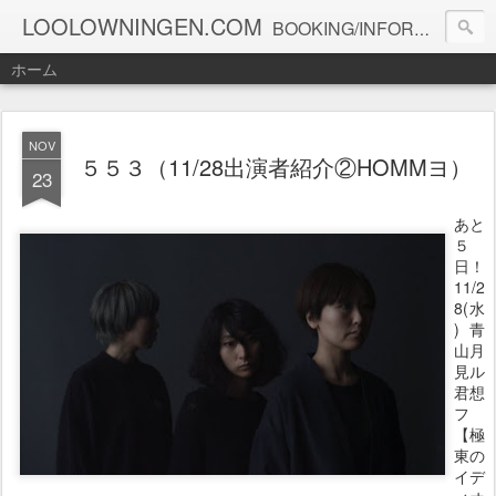
LOOLOWNINGEN.COM
BOOKING/INFORMATION info@loolowningen.com
ホーム
NOV
５５３（11/28出演者紹介②HOMMヨ）
23
あと
５
日！
11/2
8(水
)青
山月
見ル
君想
フ
【極
東の
イデ