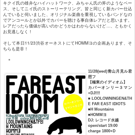
キクイ氏の雄弁なハイハットワーク、みちゃん氏の斧のようなベー
ス、そしてニイ氏のストーリーテリング。皆と同じく新カバー仕込
んでいると伺いました、オリジナル楽曲を重視しているバンドなの
でアンコールとか以外でカバーを聴ける事自体レアだと思います。
レアだったら価値が高いのかどうかはわからないけど…、ともかく
お見逃しなく！
そして本日11/23渋谷オーネストにてHOMMヨの企画あります、そ
ちらも是非！
＊
11/28(wed)青山月見ル君
想フ
【極東のイディオム】
カバーオンリー３マン
+DJ!!!!
■LOOLOWNINGEN&TH
E FAR EAST IDIOTS
■H Mountains
■HOMMヨ
DJ: レコード水越
open/start 19:00
charge 1800+D