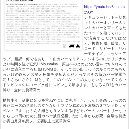
https://youtu.be/6azxrzp
z5GY
レギュラーセット一切禁
止！カバーオンリー３マ
ン！カバーと言ってもた
だコードを拾ってバンド
で演奏するだけではな
く、換骨奪胎、破壊、リ
コード、リビート、リハ
ーモナイズ、マッシュア
ップ、超訳、何でもあり。１曲カバーをリアレンジするのにオリジナル
より時間を注ぐ狂気H Mountains、原曲へのとめどない愛をはちきれんば
かりに過入力する狂気HOMMヨ、そして言い出しっぺのルロウズもあり
ったけの叡智と苦笑と狂気を詰め込んだとっておきの新カバー披露予
定！さらにさらにDJとして、このイベントこの人しかいないってくらい
ドンピシャのレコード水越にスピンして頂きます。もちろんDJもカバー
縛り！全体に負荷高め！！
構想半年、延期に延期を重ねてついに実現した、しかし企画したものの
未だニーズの見通しの立たないトマソン感溢れる渾身の３マン＋ＤＪイ
ベントです。たぶん３組とも３マンするほどカバーのレパートリーない
からこの日のために新カバー披露必至。だから今から必死！会場も何故
か青山月見ル想フ。必要以上に豪華絢爛！