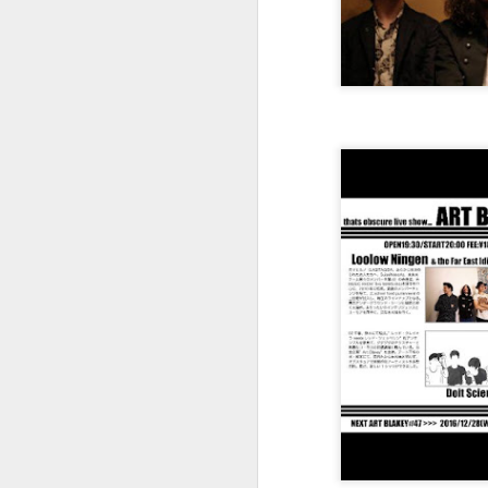
９９２
９９１
９９０
Dec 24th
Dec 3rd
Dec 1st
N
９８２
９８１
９８０
May 26th
May 21st
May 21st
M
９７２
９７１
９７０
May 12th
May 11th
May 10th