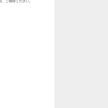
目、ご期待ください。
９５５
９５４
９５３
Apr 25th
Apr 24th
Apr 23rd
９４５
９４４
９４３
Apr 15th
Apr 14th
Apr 13th
９３５
９３４
９３３（THORN
O' THE TIMES +
Mar 3rd
Mar 2nd
Feb 20th
US TOUR 2025
SPRING）
９２５
９２４
９２３
HO
（12/14MITOHO
Nov 26th
Nov 10th
Oct 26th
演者
SESSIONS出演者