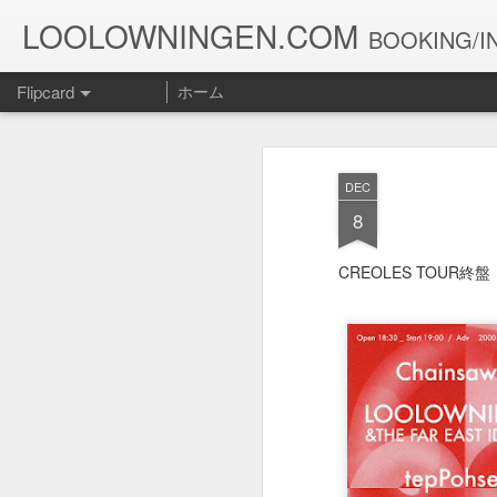
LOOLOWNINGEN.COM
BOOKING/IN
Flipcard
ホーム
最新
日付
ラベル
投稿者
DEC
１０５２
１０５１
１０５０
8
Jul 15th
Jul 5th
Jun 30th
J
CREOLES TOUR
１０４２
１０４１
１０４０
May 12th
May 11th
May 10th
１０３２
１０３１
１０３０