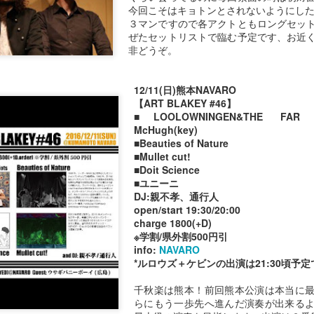
今回こそはキョトンとされないようにし
３マンですので各アクトともロングセッ
ぜたセットリストで臨む予定です、お近
９８９
９８８
９８７
９８６
非どうぞ。
ov 26th
Oct 2nd
Sep 29th
Sep 8th
12/11(日)熊本NAVARO
【ART BLAKEY #46】
■LOOLOWNINGEN&THE FAR EA
McHugh(key)
９７９
９７８
９７７
９７６
■Beauties of Nature
■Mullet cut!
ay 19th
May 19th
May 17th
May 17th
■Doit Science
■ユニーニ
DJ:親不孝、通行人
open/start 19:30/20:00
charge 1800(+D)
９６９
９６８
９６７
９６６
※学割/県外割500円引
info:
NAVARO
May 9th
May 8th
May 7th
May 6th
*ルロウズ＋ケビンの出演は21:30頃予
千秋楽は熊本！前回熊本公演は本当に
らにもう一歩先へ進んだ演奏が出来る