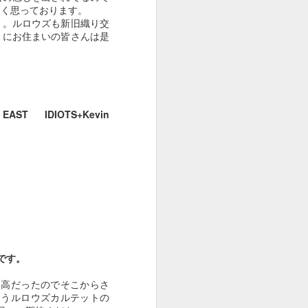
たく思っております。
ト。ルロウズも新旧織り交
くにお住まいの皆さんは是
９８５
９８４
９８３
Aug 1st
Jun 27th
Jun 16th
ST IDIOTS+Kevin
９７５
９７４
９７３
May 15th
May 15th
May 13th
９６５
９６４
９６３
May 5th
May 4th
May 3rd
定です。
最高だったのでそこからさ
ようルロウズカルテットの