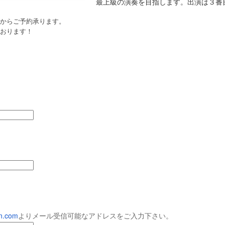
最上級の演奏を目指します。出演は３番
９５９
９５８
９５７
９５６
pr 29th
Apr 28th
Apr 27th
Apr 26th
からご予約承ります。
おります！
９４９
９４８
９４７
９４６
pr 19th
Apr 18th
Apr 17th
Apr 16th
９３９
９３８
９３７
９３６
Apr 7th
Apr 2nd
Mar 18th
Mar 5th
９２９
９２８
９２７
９２６
（12/14MITO
en.com
よりメール受信可能
なアドレスをご入力下さい。
Jan 1st
Dec 17th
Dec 15th
Dec 1st
SESSIONS出