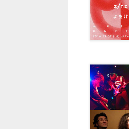
May 2nd
May 1st
Apr 30th
A
１０２２
１０２１
１０２０
Apr 22nd
Apr 22nd
Apr 22nd
A
１０１２
１０１１
１０１０
Apr 22nd
Apr 22nd
Apr 22nd
A
１００２
１００１
１０００
Mar 15th
Mar 6th
Mar 6th