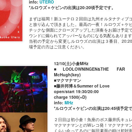
info:
UTERO
*ルロウズ＋ケビンの出演は20:20頃予定です。
pr 29th
Apr 28th
Apr 27th
Apr 26th
まずは福岡！新ユーテロ２回目は九州オルタナティブ
と放り込んで頂きました。最高の一夜！ルロウズ＋ケ
チックな側面にクローズアップした演奏をお届け予定
ウンドに煽られてアッパーなものになる気配もあります
１０１９
１０１８
１０１７
１０１６
当初の予定から変更しルロウズの出演は３番目、20:2
場予定の方はご注意ください。
pr 22nd
Apr 22nd
Apr 22nd
Apr 22nd
12/10(土)小倉MHz
■LOOLOWNINGEN&THE FAR EA
１００９
１００８
McHugh(key)
１００７
１００６
■マクマナマン
pr 22nd
Apr 22nd
Apr 22nd
Apr 22nd
■藤井邦博＆Summer of Love
open/start 19:30/20:00
charge 1500(+D)
info:
MHz
*ルロウズ＋ケビンの出演は20:45頃予定
９９９
９９８
９９７
９９６
２日目は初小倉！魚座のボス藤井氏キュ
Mar 2nd
Mar 1st
Feb 16th
Jan 30th
マクマナマンとのWレコ発！マクマナマ
くらい会ってるのに毎回素面の時は初対