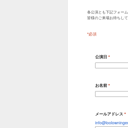
９６２
９６１
９６０
May 2nd
May 1st
Apr 30th
A
各公演とも下記フォーム
皆様のご来場お待ちして
*
必須
９５２
９５１
９５０
Apr 22nd
Apr 21st
Apr 20th
A
公演日
*
９４２
９４１
９４０
お名前
*
Apr 12th
Apr 11th
Apr 10th
９３２
９３１
９３０
メールアドレス
*
info@loolowning
Feb 16th
Jan 26th
Jan 10th