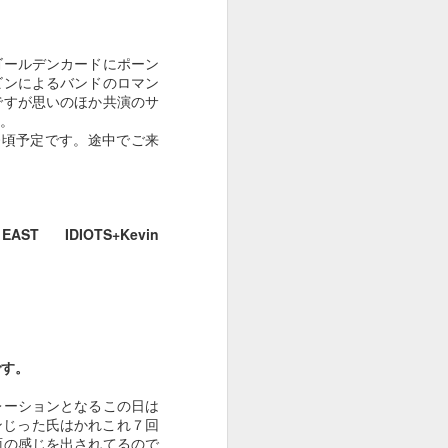
Apr 25th
Apr 24th
Apr 23rd
ゴールデンカードにポーン
ビンによるバンドのロマン
ですが思いのほか共演のサ
。
１０１５
１０１４
１０１３
0頃予定です。途中でご来
Apr 22nd
Apr 22nd
Apr 22nd
ST IDIOTS+Kevin
１００５
１００４
１００３
Apr 16th
Mar 29th
Mar 24th
です。
９９５
９９４
９９３
レーションとなるこの日は
Jan 13th
Jan 1st
Dec 30th
ンじった氏はかれこれ７回
面の感じを出されてるので