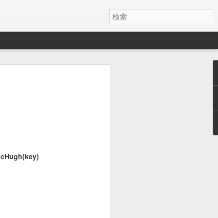
１０４５
１０４４
１０４３
May 29th
May 15th
May 13th
１０３５
１０３４
１０３３
cHugh(key)
May 5th
May 5th
May 4th
１０２５
１０２４
１０２３