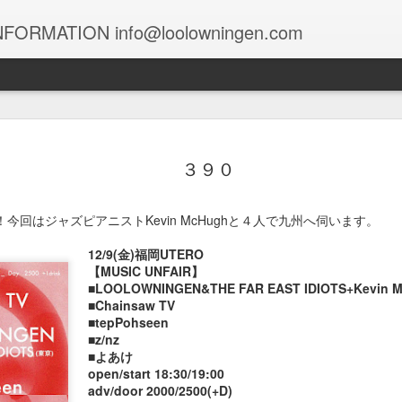
FORMATION info@loolowningen.com
１０４９
１０４８
１０４７
１０４６
３９０
un 29th
Jun 12th
Jun 9th
Jun 7th
終盤！今回はジャズピアニストKevin McHughと４人で九州へ伺います。
12/9(金)福岡UTERO
【MUSIC UNFAIR】
１０３９
１０３８
１０３７
１０３６
■LOOLOWNINGEN&THE FAR EAST IDIOTS+Kevin M
■Chainsaw TV
May 9th
May 9th
May 8th
May 6th
■tepPohseen
■z/nz
■よあけ
open/start 18:30/19:00
adv/door 2000/2500(+D)
１０２９
１０２８
１０２７
１０２６