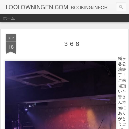
LOOLOWNINGEN.COM
BOOKING/INFORMATION info@loolowningen.com
ホーム
SEP
３６８
18
幡ヶ
谷公
演終
了！
ご来
場頂
いた
皆さ
ん本
当に
あり
がと
うご