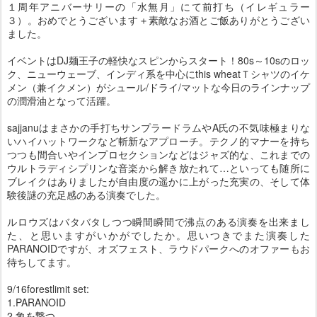
１周年アニバーサリーの「水無月」にて前打ち（イレギュラー
３）。おめでとうございます＋素敵なお酒とご飯ありがとうござい
ました。
イベントはDJ麺王子の軽快なスピンからスタート！80s～10sのロッ
ク、ニューウェーブ、インディ系を中心にthis wheatＴシャツのイケ
メン（兼イクメン）がシュール/ドライ/マットな今日のラインナップ
の潤滑油となって活躍。
sajjanuはまさかの手打ちサンプラードラムやA氏の不気味極まりな
いハイハットワークなど斬新なアプローチ。テクノ的マナーを持ち
つつも間合いやインプロセクションなどはジャズ的な、これまでの
ウルトラディシプリンな音楽から解き放たれて…といっても随所に
ブレイクはありましたが自由度の遥かに上がった充実の、そして体
験後謎の充足感のある演奏でした。
ルロウズはバタバタしつつ瞬間瞬間で沸点のある演奏を出来まし
た、と思いますがいかがでしたか。思いつきでまた演奏した
PARANOIDですが、オズフェスト、ラウドパークへのオファーもお
待ちしてます。
9/16forestlimit set:
1.PARANOID
2.象を撃つ