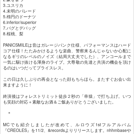
3.ユスリカ
4.未明のパレード
5.楕円のドーナツ
6.inferior/superior
7.バグとデバッグ
8.桜桃、梨
PANICSMILEは音はガレージパンク仕様、パフォーマンスはハード
コア仕様！たたみかけるような楽曲、警察来るんじゃないか心配に
なるギリのレベルのノイズ（結局大丈夫でした）、アンコールまで
一気に駆け抜ける渾身のライブ。大尊敬の先達と共演の機会を頂け
るのはいつだってプライスレス。
この日は久しぶりの再会となった顔もちらほら。またすぐお会い出
来ますように！
終演後はフォレストリミット徒歩２秒の「串猿」で打ち上げ。いつ
も笑顔の対応＋素敵なお酒＆ご飯ありがとうございました。
＊
MCでも紹介しましたが改めて、ルロウズ1stフルアルバム
『CREOLES』を11/2、&recordsよりリリースします。nhhmbaseや