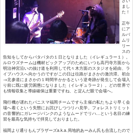
ざい
まし
た！
正午
にア
ルバ
ムリ
リー
スの
告知をしてからバタバタの１日となりました（イレギュラー１）。
ルロウズチームは機材ピックアップのためにいつも高円寺方面から
明治神宮沿いの抜け道を利用して代々木方面のスタジオを経由、ラ
イブハウスへ向かうのですがこの日は往路がまさかの激渋滞。初台
→北参道にまさかの１時間半かかるという逆奇跡が発生して会場入
り前に既に疲労困憊になりました（イレギュラー２）。どの世界で
も情報収集と導線確保は重要ですね、と淀んだ眼で会場へ。
飛行機が遅れたパニスマ福岡チームですら主催の私たちより早く会
場へ着くという失態にお詫びしつつリハ見学。フォレストリミット
の音響的にガレージパンクのようなムードでリハ…という名目の練
習を最高な気持ちで拝見しておりました。
福岡より通りもんブラザーズa.k.a.局地的あーみん氏も合流したので