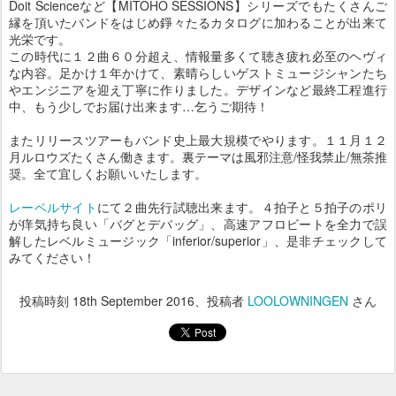
Doit Scienceなど【MITOHO SESSIONS】シリーズでもたくさんご
縁を頂いたバンドをはじめ錚々たるカタログに加わることが出来て
光栄です。
この時代に１２曲６０分超え、情報量多くて聴き疲れ必至のヘヴィ
な内容。足かけ１年かけて、素晴らしいゲストミュージシャンたち
やエンジニアを迎え丁寧に作りました。デザインなど最終工程進行
中、もう少しでお届け出来ます…乞うご期待！
またリリースツアーもバンド史上最大規模でやります。１１月１２
月ルロウズたくさん働きます。裏テーマは風邪注意/怪我禁止/無茶推
奨。全て宜しくお願いいたします。
レーベルサイト
にて２曲先行試聴出来ます。４拍子と５拍子のポリ
が痒気持ち良い「バグとデバッグ」、高速アフロビートを全力で誤
解したレベルミュージック「inferior/superior」、是非チェックして
みてください！
投稿時刻
18th September 2016
、投稿者
LOOLOWNINGEN
さん