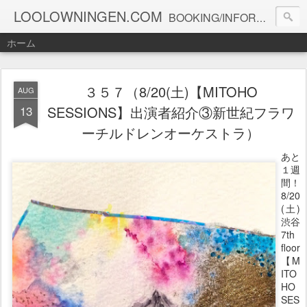
LOOLOWNINGEN.COM
BOOKING/INFORMATION info@loolowningen.com
ホーム
３５７（8/20(土)【MITOHO
AUG
13
SESSIONS】出演者紹介③新世紀フラワ
ーチルドレンオーケストラ）
あと
１週
間！
8/20
(土)
渋谷
7th
floor
【M
ITO
HO
SES