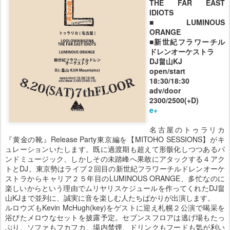
THE FAR EAST
IDIOTS
■LUMINOUS
ORANGE
■新世紀フラワーチル
ドレンオーケストラ
DJ畠山KJ
open/start
18:30/18:30
adv/door
2300/2500(+D)
e+
名古屋のトゥラリカ
『黄金の靴』Release Party東京編を【MITOHO SESSIONS】がキ
ュレーションいたします。既に過渡期も超えて形骸化しつつあるバ
ンドミュージック、しかしその未踏峰へ果敢にアタックする４アク
トとDJ。東京勢はライブ２回目の新世紀フラワーチルドレンオーケ
ストラからキャリア２５年目のLUMINOUS ORANGE、多忙なのに
楽しいからという理由でムリヤリスケジュールを作ってくれたDJ畠
山KJまで並列に、誠実に音を楽しむ人たちばかりが出演します。
ルロウズもKevin McHugh(key)をゲストに迎え札幌２公演で喝采を
浴びたメロウなセットを披露予定。セブンスフロアは逃げ場もたっ
ぷり、ソファもフカフカ、場内禁煙、ドリンクもフードも気が利い