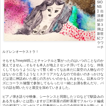
SIO
NS
】出
演者
紹介
第３
弾は
新世
紀フ
ラワ
ーチ
ルドレンオーケストラ！
そもそも?meytél氏ことチャンテルと繋がったのはいつのことなのか
覚えてません…そもそも本人が地上２センチ浮いてるような、仲良
くしてもらうようになって暫く経ってなお未だに架空の人物なので
はないかと思うようなミステリアスな人なので出会いのきっかけな
どは逆に神話めいた感じの方がいいのかもしれません。以来ルロウ
ズにコーラス/鍵盤で参加してもらったり一緒にお酒を飲んだり、パ
リの話を聞いたりと親交を深めていきました。
ピアノ弾き語りや映像、シーケンスと同期したソロなどで馴染みの
ある方も多いとは思いますが三軒茶屋の四軒茶屋でフルバンド編成
での初演ワンマンがとても印象的だったので今回出演をお願いしま