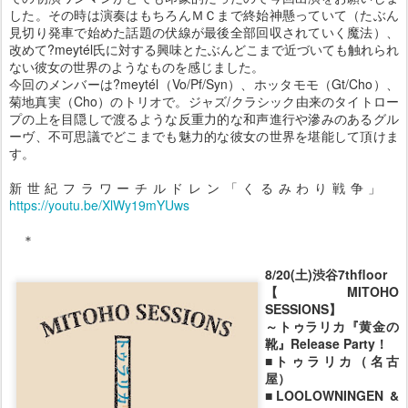
した。その時は演奏はもちろんＭＣまで終始神懸っていて（たぶん
見切り発車で始めた話題の伏線が最後全部回収されていく魔法）、
改めて?meytél氏に対する興味とたぶんどこまで近づいても触れられ
ない彼女の世界のようなものを感じました。
今回のメンバーは?meytél（Vo/Pf/Syn）、ホッタモモ（Gt/Cho）、
菊地真実（Cho）のトリオで。ジャズ/クラシック由来のタイトロー
プの上を目隠しで渡るような反重力的な和声進行や滲みのあるグル
ーヴ、不可思議でどこまでも魅力的な彼女の世界を堪能して頂けま
す。
新世紀フラワーチルドレン「くるみわり戦争」
https://youtu.be/XlWy19mYUws
＊
8/20(土)渋谷7thfloor
【MITOHO
SESSIONS】
～トゥラリカ『黄金の
靴』Release Party！
■トゥラリカ（名古
屋）
■LOOLOWNINGEN &