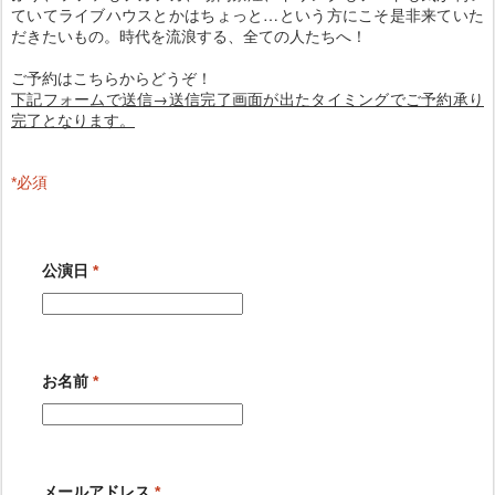
ていてライブハウスとかはちょっと…という方にこそ是非来ていた
だきたいもの。時代を流浪する、全ての人たちへ！
ご予約はこちらからどうぞ！
下記フォームで送信→送信完了画面が出たタイミングでご予約承り
完了となります。
*
必須
公演日
*
お名前
*
メールアドレス
*