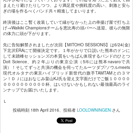
まえたり避けたりしつつ、より満足度や挑戦度の高い、刺激と安ら
ぎの場を作るべくバンド共々精進してまいります。
終演後はここ暫く改装していて縁がなかった上の串揚げ屋で打ち上
げ→Waikiki Championsチームを恵比寿の頭バーへ送迎。彼らの無限
の体力に頭が下がります。
先に告知解禁されましたが次回【MITOHO SESSIONS】は6/24(金)
下北沢ERAにて開催決定です。１年がかりで口説いた熊本のドンに
して未踏峰セッションズの本質をいちばん体現するバンドのひとつ
Doit Science、約２年ぶりの東京公演（5/6には熊本navaroで共
演）！そしてずっと共演の機会を伺ってたルーツダブ/ソウルmeets
現代オルタナの東京ハイブリッド新世代の旗手TAMTAMとの３マ
ン！ＤＪにはおなじみ畠山KJ氏を迎え文字面だけでご飯１００００
００００００００００杯、はいけないかもしれない最強最高のライ
ンナップでお届けいたします。
Ｌ
投稿時刻
18th April 2016
、投稿者
LOOLOWNINGEN
さん