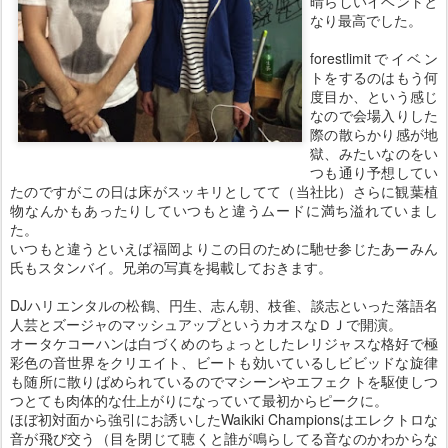
晴らしいイベントと
なり最高でした。
forestlimitでイベン
トをするのはもう何
度目か、という感じ
なので会場入りした
際の散らかり感が地
獄、みたいなのをい
つも通り予想してい
たのですがこの日は床がスッキリとしてて（当社比）さらに観葉植
物なんかもあったりしていつもと違うムードに満ち溢れていまし
た。
いつもと違うといえば福岡よりこの日のために馳せ参じたあーみん
氏もスタンバイ。兄弟の写真を掲載しておきます。
DJハリエンタルの松鶴、円生、志ん朝、枝雀、談志といった落語名
人芸とズージャのマッシュアップというカオスなＤＪで開演。
オータケコーハンは白づくめのちょっとしたレリジャスな格好で極
彩色の音世界をクリエイト、ビートも効いているしビビッドな旋律
も随所に散りばめられているのでマシーンやエフェクトを駆使しつ
つとても肉体的な仕上がりになっていて最初からピークに。
ほぼ初対面から強引にお誘いしたWaikiki Championsはエレクトロな
音が飛び交う（目を閉じて聴くと誰が鳴らしてる音なのかわからな