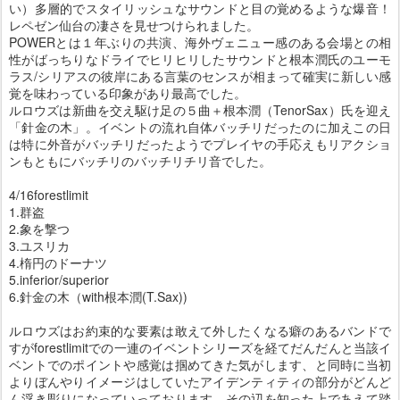
い）多層的でスタイリッシュなサウンドと目の覚めるような爆音！
レペゼン仙台の凄さを見せつけられました。
POWERとは１年ぶりの共演、海外ヴェニュー感のある会場との相
性がばっちりなドライでヒリヒリしたサウンドと根本潤氏のユーモ
ラス/シリアスの彼岸にある言葉のセンスが相まって確実に新しい感
覚を味わっている印象があり最高でした。
ルロウズは新曲を交え駆け足の５曲＋根本潤（TenorSax）氏を迎え
「針金の木」。イベントの流れ自体バッチリだったのに加えこの日
は特に外音がバッチリだったようでプレイヤの手応えもリアクショ
ンもともにバッチリのバッチリチリ音でした。
4/16forestlimit
1.群盗
2.象を撃つ
3.ユスリカ
4.楕円のドーナツ
5.inferior/superior
6.針金の木（with根本潤(T.Sax))
ルロウズはお約束的な要素は敢えて外したくなる癖のあるバンドで
すがforestlimitでの一連のイベントシリーズを経てだんだんと当該イ
ベントでのポイントや感覚は掴めてきた気がします、と同時に当初
よりぼんやりイメージはしていたアイデンティティの部分がどんど
ん浮き彫りになっていっております。その辺を知った上であえて踏