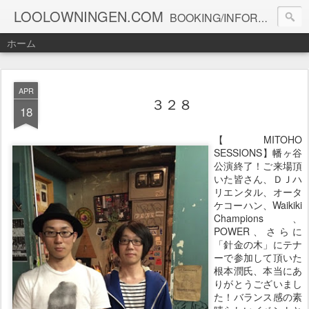
LOOLOWNINGEN.COM
BOOKING/INFORMATION info@loolowningen.com
ホーム
APR
３２８
18
【MITOHO
SESSIONS】幡ヶ谷
公演終了！ご来場頂
いた皆さん、ＤＪハ
リエンタル、オータ
ケコーハン、Waikiki
Champions、
POWER、さらに
「針金の木」にテナ
ーで参加して頂いた
根本潤氏、本当にあ
りがとうございまし
た！バランス感の素