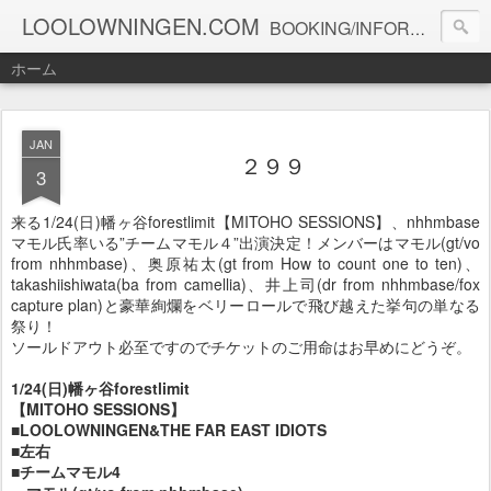
LOOLOWNINGEN.COM
BOOKING/INFORMATION info@loolowningen.com
ホーム
JAN
２９９
3
来る1/24(日)幡ヶ谷forestlimit【MITOHO SESSIONS】、nhhmbase
マモル氏率いる”チームマモル４”出演決定！メンバーはマモル(gt/vo
from nhhmbase)、奥原祐太(gt from How to count one to ten)、
takashiishiwata(ba from camellia)、井上司(dr from nhhmbase/fox
capture plan)と豪華絢爛をベリーロールで飛び越えた挙句の単なる
祭り！
ソールドアウト必至ですのでチケットのご用命はお早めにどうぞ。
1/24(日)幡ヶ谷forestlimit
【MITOHO SESSIONS】
■LOOLOWNINGEN&THE FAR EAST IDIOTS
■左右
■チームマモル4