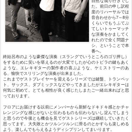
自然な成り行きでし
た。前日の申し訳程
度のリハーサルでは
音合わせから7～8分
くらいでもうふてぶ
てしいトゥーマッチ
な演奏をかましてく
れたので全く問題ナ
シ、ということで本
番へ。
終始呂布のような豪傑な演奏（スラングでいうところのゴリ押し）
をするために笑いを堪えるのが大変でしたが心のトビラの鍵もあく
ような、エレキギターの製作者の喜ぶような、ケミストリーのあ
る、愉快でスリリングな演奏が出来ました。
これまでゲストプレイヤーを迎えるシリーズでは鍵盤、トランペッ
ト、サックス、ダブミックスなどやってきましたがエレキギターは
何気に初めて。とても相性が良く感じたしまたご一緒出来ればと思
っております。
フロアにお届けする以前にメンバーから新鮮なドキドキ感とかチャ
レンジングな感じがないと伝わるものも伝わらないし淀んでしまう
と思うので今後とも機会を見てゲストシリーズは継続していきたく
思ってます。大失敗とかツルンツルンに滑るのとかすらも楽しめる
よう、楽しんでもらえるようディシプリンしてまいります。