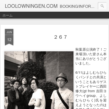
LOOLOWNINGEN.COM
BOOKING/INFORMATION info@loolowningen.com
ホーム
JUN
２６７
12
秋葉原公演終了！ご
来場頂いた皆さん本
当にありがとうござ
いました。
6/11はよしむらひら
くバンドとの共演と
いうこともありゲス
トプレイヤーに西田
修大(gt from 吉田ヨ
ウヘイgroup、よし
むらひらく)氏を迎
えようとなったのは