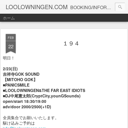
LOOLOWNINGEN.COM
BOOKING/INFORMATION info@loolowningen.com
ホーム
FEB
１９４
22
明日！
2/23(日)
吉祥寺GOK SOUND
【MITOHO GOK】
■PANICSMILE
■LOOLOWNINGEN&THE FAR EAST IDIOTS
■DJ中尾憲太郎(CryptCity,younGSounds)
open/start 18:30/19:00
adv/door 2000/2500(+1D)
全員集合でお願いいたします。
駆け込みご予約は