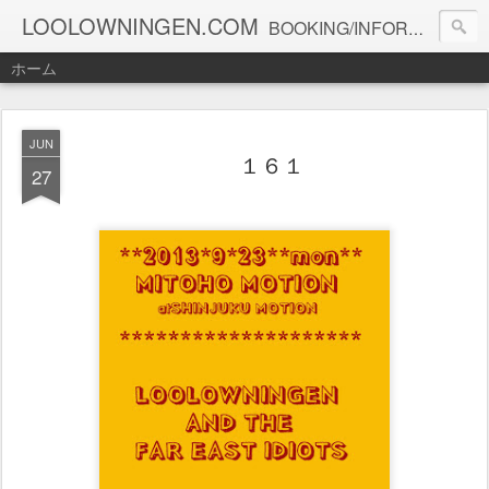
LOOLOWNINGEN.COM
BOOKING/INFORMATION info@loolowningen.com
ホーム
JUN
１６１
27