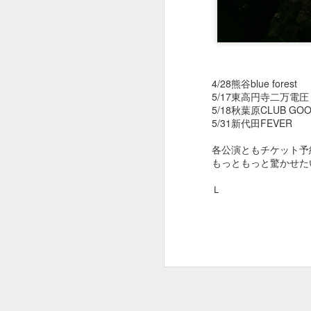
May 2nd
May 1st
Apr 30th
A
4/28熊谷blue forest
１０２２
１０２１
１０２０
5/17東高円寺二万電圧
5/18秋葉原CLUB GO
Apr 22nd
Apr 22nd
Apr 22nd
A
5/31新代田FEVER
各公演ともチケット予
もっともっと驚かせた
１０１２
１０１１
１０１０
Ｌ
Apr 22nd
Apr 22nd
Apr 22nd
A
１００２
１００１
１０００
Mar 15th
Mar 6th
Mar 6th