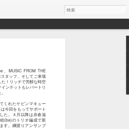
１０４５
１０４４
１０４３
May 29th
May 15th
May 13th
、MUSIC FROM THE
nestスタッフ、そしてご来場
した！リッチで芳醇な時空
クインテットもレパートリ
１０３５
１０３４
１０３３
た。
May 5th
May 5th
May 4th
てくれたケビンマキュー
ho)は今回をもってサポート
した。４月以降は赤倉滋
r)上田睦(ba)のトリオ編成で新
ます。綱渡りアンサンブ
１０２５
１０２４
１０２３