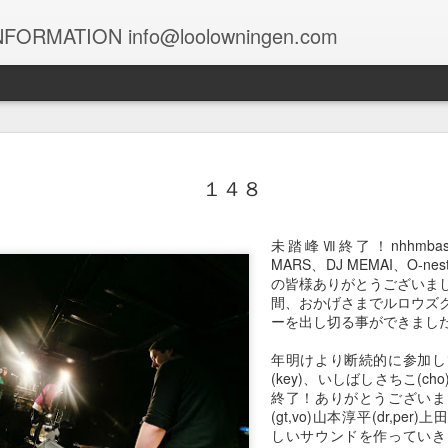
FORMATION info@loolowningen.com
１０４９
１０４８
１０４７
１０４６
１４８
un 29th
Jun 12th
Jun 9th
Jun 7th
未踏峰Ⅶ終了！nhhmbase
MARS、DJ MEMAI、O-
の皆様ありがとうございま
間、おかげさまでルロウズ
１０３９
１０３８
１０３７
１０３６
ーを出し切る事ができまし
May 9th
May 9th
May 8th
May 6th
年明けより断続的に参加し
(key)、いしばしさちこ(c
終了！ありがとうございま
(gt,vo)山本淳平(dr,pe
しいサウンドを作っていき
１０２９
１０２８
１０２７
１０２６