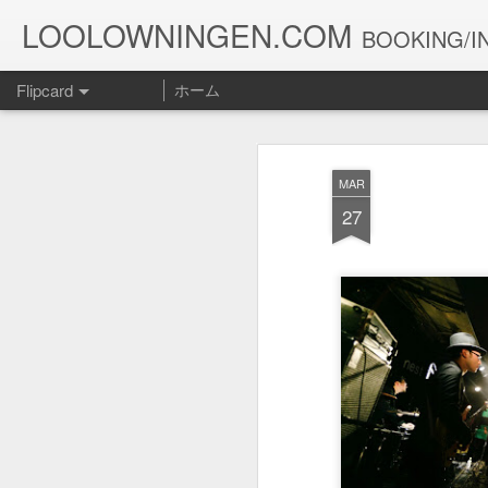
LOOLOWNINGEN.COM
BOOKING/IN
Flipcard
ホーム
最新
日付
ラベル
投稿者
MAR
１０５２
１０５１
１０５０
27
Jul 15th
Jul 5th
Jun 30th
J
１０４２
１０４１
１０４０
May 12th
May 11th
May 10th
１０３２
１０３１
１０３０