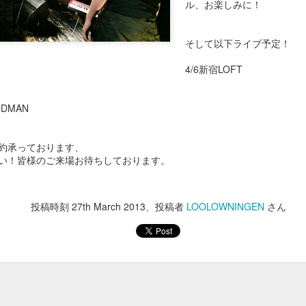
ル、お楽しみに！
pr 29th
Apr 28th
Apr 27th
Apr 26th
そして以下ライブ予定！
4/6新宿LOFT
１０１９
１０１８
１０１７
１０１６
ODMAN
pr 22nd
Apr 22nd
Apr 22nd
Apr 22nd
約承っております、
い！皆様のご来場お待ちしております。
１００９
１００８
１００７
１００６
pr 22nd
Apr 22nd
Apr 22nd
Apr 22nd
投稿時刻
27th March 2013
、投稿者
LOOLOWNINGEN
さん
９９９
９９８
９９７
９９６
Mar 2nd
Mar 1st
Feb 16th
Jan 30th