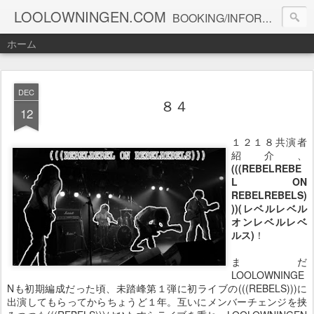
LOOLOWNINGEN.COM
BOOKING/INFORMATION info@loolowningen.com
ホーム
DEC
８４
12
１２１８共演者
紹介、
(((REBELREBE
L ON
REBELREBELS)
))(レベルレベル
オンレベルレベ
ルス)
！
まだ
LOOLOWNINGE
Nも初期編成だった頃、未踏峰第１弾に初ライブの(((REBELS)))に
出演してもらってからちょうど１年。互いにメンバーチェンジを挟