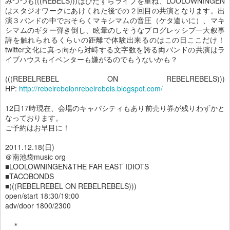
みつつも(((REBELS)))はひたすらライブを重ね、LOOLOWNINGEN
はスタジオワークにあけくれた後での２回目の共演となります。出
演３バンドの中でおそらくマキシマムの音圧（ケタ違いに）、マキ
シマムのギター弾き倒し、眩暈のしそうなプログレッシブ一大叙事
詩を触れられるくらいの距離で体験出来るのはこの日ここだけ！
twitter文化に真っ向から対峙する文字数を誇る両バンドの共演はラ
イブハウスもイベンターも嫌がるのでもうないかも？
(((REBELREBEL ON REBELREBELS)))
HP:
http://rebelrebelonrebelrebels.blogspot.com/
12日17時現在、会場のキャパシティもあり前売り券が残りわずかと
なっております。
ご予約はお早目に！
2011.12.18(日)
＠南池袋music org
■LOOLOWNINGEN&THE FAR EAST IDIOTS
■TACOBONDS
■(((REBELREBEL ON REBELREBELS)))
open/start 18:30/19:00
adv/door 1800/2300
＊