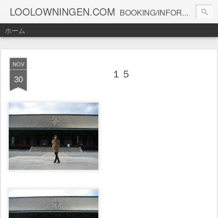
LOOLOWNINGEN.COM
BOOKING/INFORMATION info@loolowningen.com
ホーム
NOV
１５
30