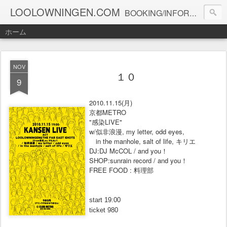
LOOLOWNINGEN.COM
BOOKING/INFORMATION info@loolowningen.com
ホーム
NOV
１０
9
2010.11.15(月
)
京都METRO
"感染LIVE"
w/
似非浪漫, my letter, odd eyes,
in the manhole, salt of life, キリエ
DJ:DJ McCOL / and you！
SHOP:sunrain record / and you！
FREE FOOD : 料理部
start 19:00
ticket 980