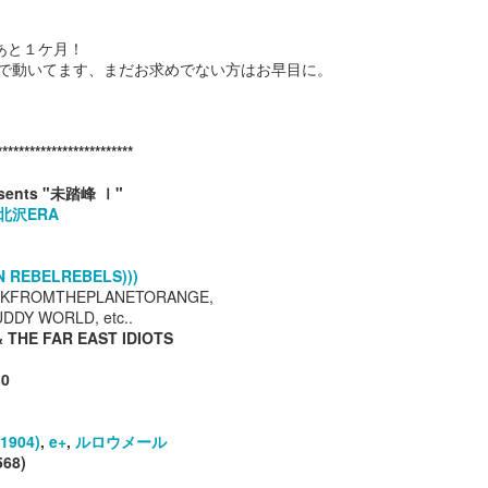
pr 29th
Apr 28th
Apr 27th
Apr 26th
あと１ケ月！
で動いてます、まだお求めでない方はお早目に。
１０１９
１０１８
１０１７
１０１６
*************************
pr 22nd
Apr 22nd
Apr 22nd
Apr 22nd
sents "未踏峰 Ⅰ"
北沢ERA
N REBELREBELS)))
１００９
１００８
１００７
１００６
KFROMTHEPLANETORANGE,
pr 22nd
Apr 22nd
Apr 22nd
Apr 22nd
DY WORLD, etc..
THE FAR EAST IDIOTS
30
９９９
９９８
９９７
９９６
1904)
,
e+
,
ルロウメール
Mar 2nd
Mar 1st
Feb 16th
Jan 30th
568)