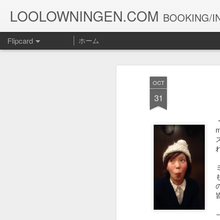
LOOLOWNINGEN.COM
BOOKING/IN
Flipcard
ホーム
最新
日付
ラベル
投稿者
OCT
１０５２
１０５１
１０５０
31
Jul 15th
Jul 5th
Jun 30th
J
１０４２
１０４１
１０４０
May 12th
May 11th
May 10th
１０３２
１０３１
１０３０