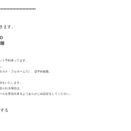
*************************
９８９
９８８
９８７
９８６
きます。
ov 26th
Oct 2nd
Sep 29th
Sep 8th
RO
一階
９７９
９７８
９７７
９７６
ット予約承ってます。
し、
ay 19th
May 19th
May 17th
May 17th
タカナ・フルネームで）、③予約枚数、
。
信をいたします。
送られる場合は、
ールを受信出来るようあらかじめ設定をしてください。
９６９
９６８
９６７
９６６
May 9th
May 8th
May 7th
May 6th
約する