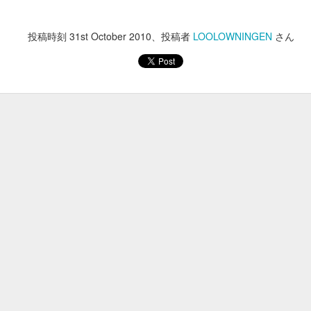
９５９
９５８
９５７
９５６
pr 29th
Apr 28th
Apr 27th
Apr 26th
投稿時刻
31st October 2010
、投稿者
LOOLOWNINGEN
さん
９４９
９４８
９４７
９４６
pr 19th
Apr 18th
Apr 17th
Apr 16th
９３９
９３８
９３７
９３６
Apr 7th
Apr 2nd
Mar 18th
Mar 5th
９２９
９２８
９２７
９２６
（12/14MITO
Jan 1st
Dec 17th
Dec 15th
Dec 1st
SESSIONS出