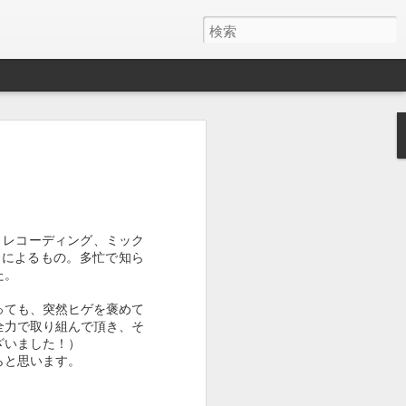
１０４５
１０４４
１０４３
May 29th
May 15th
May 13th
た。レコーディング、ミック
rse)によるもの。多忙で知ら
た。
１０３５
１０３４
１０３３
っても、突然ヒゲを褒めて
May 5th
May 5th
May 4th
全力で取り組んで頂き、そ
ざいました！）
たらと思います。
１０２５
１０２４
１０２３