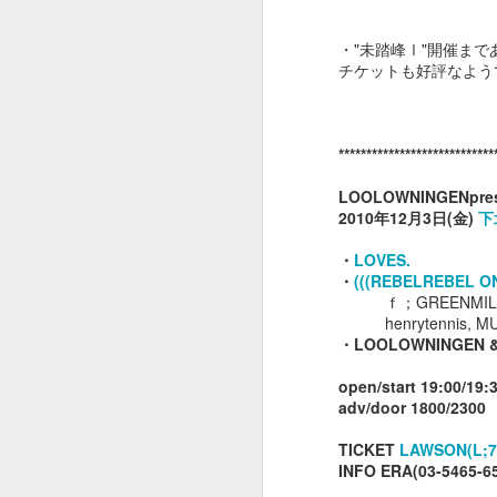
May 2nd
May 1st
Apr 30th
A
・"未踏峰Ⅰ"開催まで
チケットも好評なよう
１０２２
１０２１
１０２０
****************************
Apr 22nd
Apr 22nd
Apr 22nd
A
LOOLOWNINGENpre
2010年12月3日(金)
下
・
LOVES.
１０１２
１０１１
・
１０１０
(((REBELREBEL O
ｆ；GREENMIL
Apr 22nd
Apr 22nd
Apr 22nd
A
henrytennis, MUD
・LOOLOWNINGEN & 
open/start 19:00/19:
adv/door 1800/2300
１００２
１００１
１０００
TICKET
LAWSON(L;7
Mar 15th
Mar 6th
Mar 6th
INFO ERA(03-5465-6