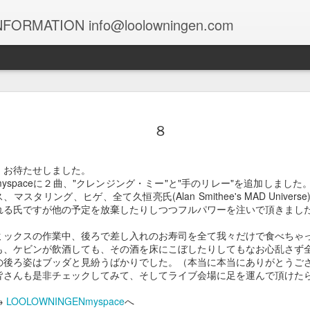
FORMATION info@loolowningen.com
１０４９
１０４８
１０４７
１０４６
８
un 29th
Jun 12th
Jun 9th
Jun 7th
・お待たせしました。
myspaceに２曲、"クレンジング・ミー"と"手のリレー"を追加しまし
ス、マスタリング、ヒゲ、全て久恒亮氏(Alan Smithee's MAD Unive
れる氏ですが他の予定を放棄したりしつつフルパワーを注いで頂きまし
１０３９
１０３８
１０３７
１０３６
ミックスの作業中、後ろで差し入れのお寿司を全て我々だけで食べちゃ
May 9th
May 9th
May 8th
May 6th
も、ケビンが飲酒しても、その酒を床にこぼしたりしてもなお心乱さず
の後ろ姿はブッダと見紛うばかりでした。（本当に本当にありがとうご
皆さんも是非チェックしてみて、そしてライブ会場に足を運んで頂け
→
LOOLOWNINGENmyspace
へ
１０２９
１０２８
１０２７
１０２６