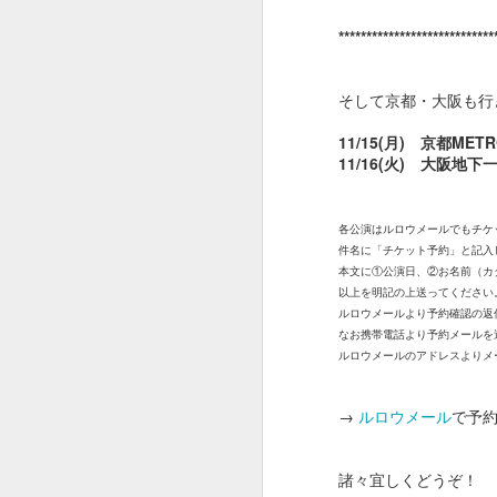
****************************
９９２
９９１
９９０
そして京都・大阪も行
Dec 24th
Dec 3rd
Dec 1st
N
11/15(月) 京都MET
11/16(火) 大阪地下
９８２
９８１
９８０
各公演はルロウメールでもチケ
件名に「チケット予約」と記入
May 26th
May 21st
May 21st
M
本文に①公演日、②お名前（カ
以上を明記の上送ってください
ルロウメールより予約確認の返
なお携帯電話より予約メールを
ルロウメールのアドレスよりメ
９７２
９７１
９７０
May 12th
May 11th
May 10th
→
ルロウメール
で予
諸々宜しくどうぞ！